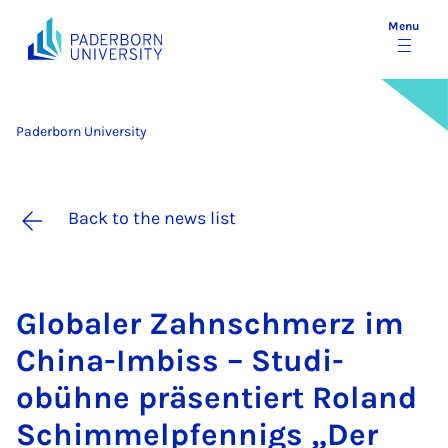
Menu
Paderborn University
Back to the news list
Glob­aler Zahnschmerz im
China-Im­biss – Stu­di­
obühne präsen­tiert Ro­land
Schim­melp­fen­nigs „Der