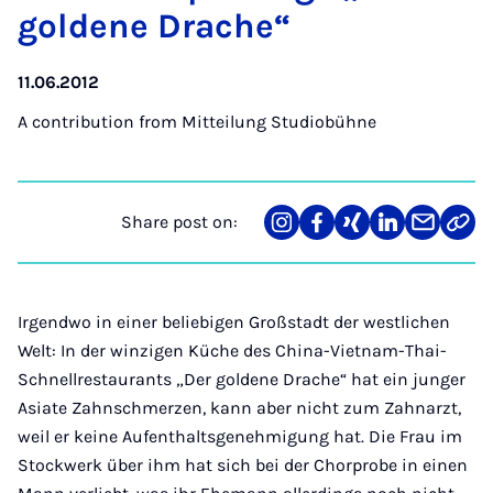
goldene Drache“
11.06.2012
A contribution from
Mitteilung Studiobühne
Share post on:
Share
Teilen
Teilen
Teilen
Teilen
Link
on
auf
auf
auf
über
kopi
Instagram
Facebook
Xing
LinkedIn
E-
Mail
Irgendwo in einer beliebigen Großstadt der westlichen
Welt: In der winzigen Küche des China-Vietnam-Thai-
Schnellrestaurants „Der goldene Drache“ hat ein junger
Asiate Zahnschmerzen, kann aber nicht zum Zahnarzt,
weil er keine Aufenthaltsgenehmigung hat. Die Frau im
Stockwerk über ihm hat sich bei der Chorprobe in einen