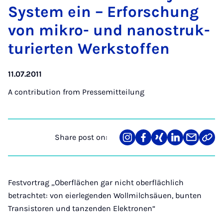
Sys­tem ein – Er­forschung
von mik­ro- und nanostruk­
tur­ier­ten Werkstof­fen
11.07.2011
A contribution from
Pressemitteilung
Share post on:
Share
Teilen
Teilen
Teilen
Teilen
Link
on
auf
auf
auf
über
kopi
Instagram
Facebook
Xing
LinkedIn
E-
Mail
Festvortrag „Oberflächen gar nicht oberflächlich
betrachtet: von eierlegenden Wollmilchsäuen, bunten
Transistoren und tanzenden Elektronen“