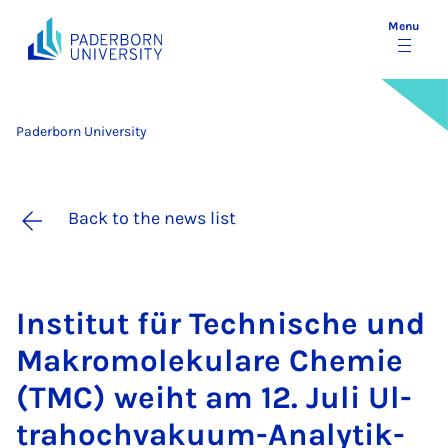
Menu
Paderborn University
Back to the news list
In­sti­tut für Tech­nis­che und
Mak­romoleku­lare Chemie
(TMC) wei­ht am 12. Ju­li Ul­
trahochvak­uum-Ana­lytik-