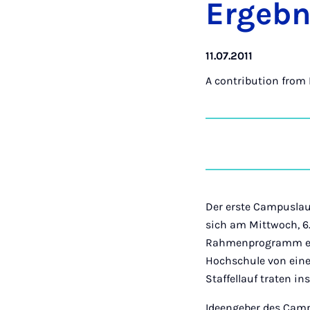
Ergeb­n
11.07.2011
A contribution from
Der erste Campuslauf
sich am Mittwoch, 6.
Rahmenprogramm erle
Hochschule von eine
Staffellauf traten 
Ideengeber des Campu