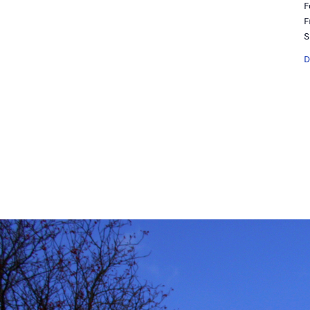
F
F
S
D