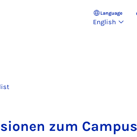
Language
English
list
­sion­en zum Cam­pu­s