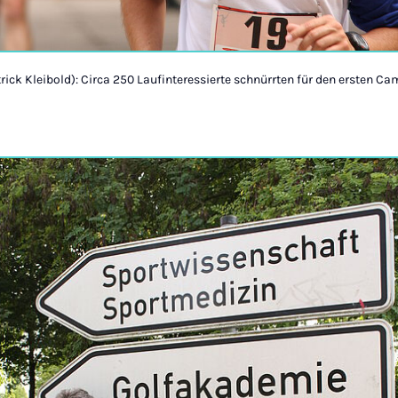
rick Kleibold): Circa 250 Laufinteressierte schnürrten für den ersten Ca