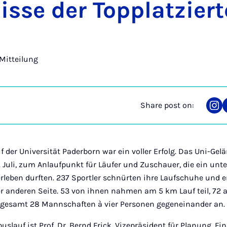
­isse der Topplat­zier­
Mitteilung
Share post on:
Sha
on
Ins
 der Universität Paderborn war ein voller Erfolg. Das Uni-Gel
 Juli, zum Anlaufpunkt für Läufer und Zuschauer, die ein un
ben durften. 237 Sportler schnürten ihre Laufschuhe und er
r anderen Seite. 53 von ihnen nahmen am 5 km Lauf teil, 72 
insgesamt 28 Mannschaften à vier Personen gegeneinander an.
slauf ist Prof. Dr. Bernd Frick, Vizepräsident für Planung, F