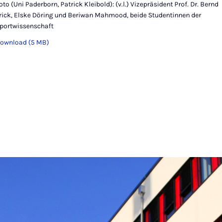
oto (Uni Paderborn, Patrick Kleibold): (v.l.) Vizepräsident Prof. Dr. Bernd
rick, Elske Döring und Beriwan Mahmood, beide Studentinnen der
portwissenschaft
ownload (5 MB)