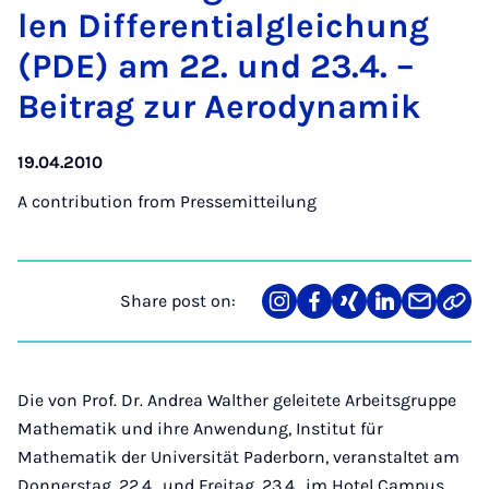
len Dif­fer­en­tialgleichung
(PDE) am 22. und 23.4. –
Beitrag zur Aero­dy­namik
19.04.2010
A contribution from
Pressemitteilung
Share post on:
Share
Teilen
Teilen
Teilen
Teilen
Link
on
auf
auf
auf
über
kopi
Instagram
Facebook
Xing
LinkedIn
E-
Mail
Die von Prof. Dr. Andrea Walther geleitete Arbeitsgruppe
Mathematik und ihre Anwendung, Institut für
Mathematik der Universität Paderborn, veranstaltet am
Donnerstag, 22.4., und Freitag, 23.4., im Hotel Campus