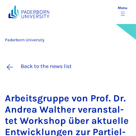
Menu
Paderborn University
Back to the news list
Arbeits­gruppe von Prof. Dr.
An­drea Walth­er ver­an­stal­
tet Work­shop über ak­tuelle
En­twicklun­gen zur Parti­el­