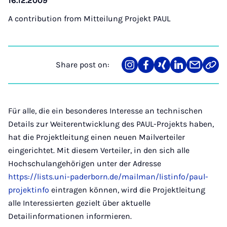
16.12.2009
A contribution from
Mitteilung Projekt PAUL
Share post on:
Share
Teilen
Teilen
Teilen
Teilen
Link
on
auf
auf
auf
über
kopi
Instagram
Facebook
Xing
LinkedIn
E-
Mail
Für alle, die ein besonderes Interesse an technischen
Details zur Weiterentwicklung des PAUL-Projekts haben,
hat die Projektleitung einen neuen Mailverteiler
eingerichtet. Mit diesem Verteiler, in den sich alle
Hochschulangehörigen unter der Adresse
https://lists.uni-paderborn.de/mailman/listinfo/paul-
projektinfo
eintragen können, wird die Projektleitung
alle Interessierten gezielt über aktuelle
Detailinformationen informieren.