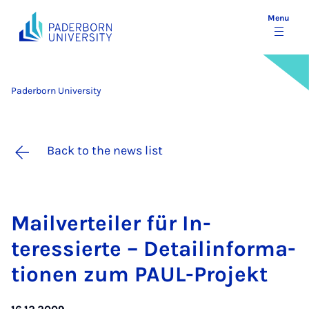
Menu
Paderborn University
Back to the news list
Mail­ver­teiler für In­
teressierte – De­tail­in­form­a­
tion­en zum PAUL-Pro­jekt