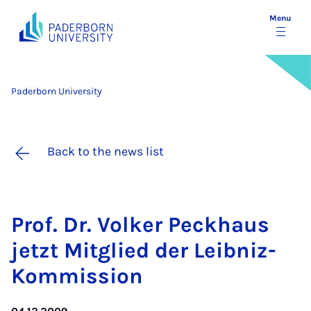
Menu
Paderborn University
Back to the news list
Prof. Dr. Volk­er Peck­haus
jet­zt Mit­glied der Leib­n­iz-
Kom­mis­sion