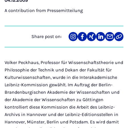
04.12.2009
A contribution from
Pressemitteilung
Share post on:
Share
Teilen
Teilen
Teilen
Teilen
Link
on
auf
auf
auf
über
kopi
Instagram
Facebook
Xing
LinkedIn
E-
Mail
Volker Peckhaus, Professor für Wissenschaftstheorie und
Philosophie der Technik und Dekan der Fakultät für
Kulturwissenschaften, wurde in die Interakademische
Leibniz-Kommission gewählt. Im Auftrag der Berlin-
Brandenburgischen Akademie der Wissenschaften und
der Akademie der Wissenschaften zu Göttingen
kontrolliert diese Kommission die Arbeit des Leibniz-
Archivs in Hannover und der Leibniz-Editionsstellen in
Hannover, Münster, Berlin und Potsdam. Es wird damit