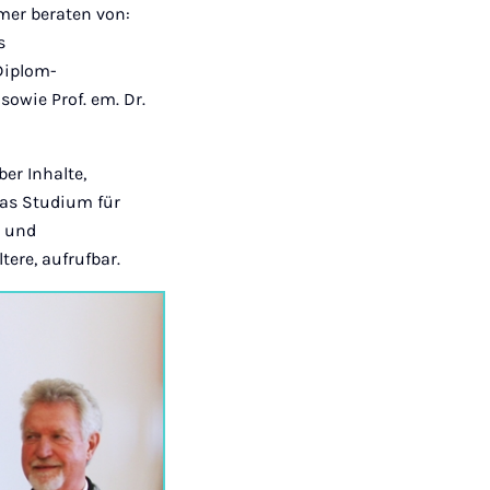
mer beraten von:
s
Diplom-
sowie Prof. em. Dr.
er Inhalte,
das Studium für
s und
ere, aufrufbar.