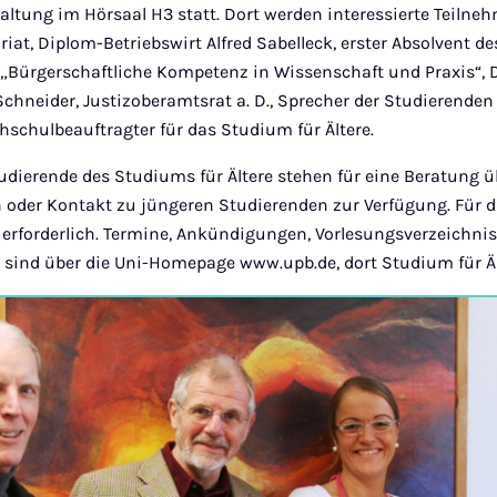
ltung im Hörsaal H3 statt. Dort werden interessierte Teilneh
riat, Diplom-Betriebswirt Alfred Sabelleck, erster Absolvent de
 „Bürgerschaftliche Kompetenz in Wissenschaft und Praxis“, 
Schneider, Justizoberamtsrat a. D., Sprecher der Studierenden 
hschulbeauftragter für das Studium für Ältere.
udierende des Studiums für Ältere stehen für eine Beratung üb
 oder Kontakt zu jüngeren Studierenden zur Verfügung. Für 
ur erforderlich. Termine, Ankündigungen, Vorlesungsverzeichni
sind über die Uni-Homepage www.upb.de, dort Studium für Ält