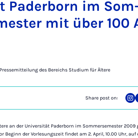
ät Pader­born im Som
ester mit über 100 A
Pressemitteilung des Bereichs Studium für Ältere
Share post on:
Sha
on
Ins
tere an der Universität Paderborn im Sommersemester 2009 g
Vor Beginn der Vorlesungszeit findet am 2. April, 10.00 Uhr, a