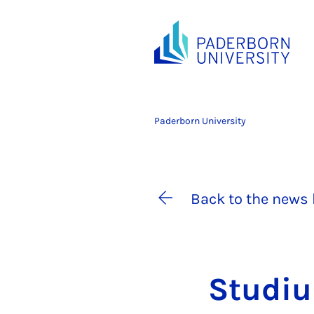
Paderborn University
Back to the news 
Stu­di­