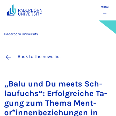
Menu
Paderborn University
Back to the news list
„Balu und Du meets Sch­
lau­fuchs“: Er­fol­greiche Ta­
gung zum Thema Ment­
or*innen­bez­iehun­gen in