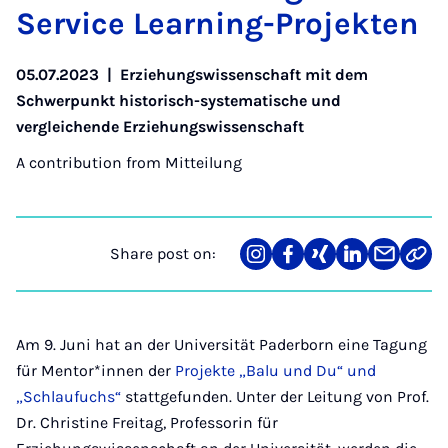
Ser­vice Learn­ing-Pro­jek­ten
05.07.2023
|
Erziehungswissenschaft mit dem
Schwerpunkt historisch-systematische und
vergleichende Erziehungswissenschaft
A contribution from
Mitteilung
Share post on:
Share
Teilen
Teilen
Teilen
Teilen
Link
on
auf
auf
auf
über
kopi
Instagram
Facebook
Xing
LinkedIn
E-
Mail
Am 9. Juni hat an der Universität Paderborn eine Tagung
für Mentor*innen der
Projekte „Balu und Du“ und
„Schlaufuchs“
stattgefunden. Unter der Leitung von Prof.
Dr. Christine Freitag, Professorin für