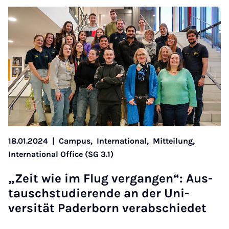
18.01.2024
|
Campus,
International,
Mitteilung,
International Office (SG 3.1)
„Zeit wie im Flug ver­gan­gen“: Aus­
tauschstud­i­er­ende an der Uni­
versität Pader­born ver­ab­schiedet