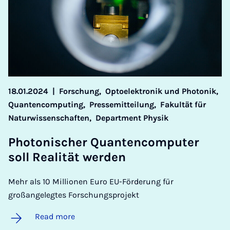
18.01.2024
|
Forschung,
Optoelektronik und Photonik,
Quantencomputing,
Pressemitteilung,
Fakultät für
Naturwissenschaften,
Department Physik
Photon­is­cher Quanten­com­puter
soll Real­ität wer­den
Mehr als 10 Millionen Euro EU-Förderung für
großangelegtes Forschungsprojekt
Read more