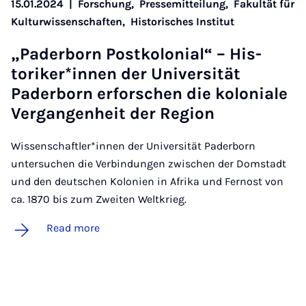
15.01.2024
|
Forschung,
Pressemitteilung,
Fakultät für
Kulturwissenschaften,
Historisches Institut
„Pader­born Postko­lo­ni­al“ – His­
toriker­*innen der Uni­versität
Pader­born er­forschen die ko­lo­niale
Ver­gan­gen­heit der Re­gion
Wissenschaftler*innen der Universität Paderborn
untersuchen die Verbindungen zwischen der Domstadt
und den deutschen Kolonien in Afrika und Fernost von
ca. 1870 bis zum Zweiten Weltkrieg.
Read more