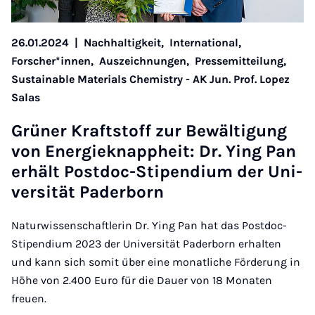
26.01.2024
|
Nachhaltigkeit,
International,
Forscher*innen,
Auszeichnungen,
Pressemitteilung,
Sustainable Materials Chemistry - AK Jun. Prof. Lopez
Salas
Grün­er Kraft­stoff zur Be­wäl­ti­gung
von En­er­gieknap­pheit: Dr. Ying Pan
er­hält Postdoc-Sti­pen­di­um der Uni­
versität Pader­born
Naturwissenschaftlerin Dr. Ying Pan hat das Postdoc-
Stipendium 2023 der Universität Paderborn erhalten
und kann sich somit über eine monatliche Förderung in
Höhe von 2.400 Euro für die Dauer von 18 Monaten
freuen.