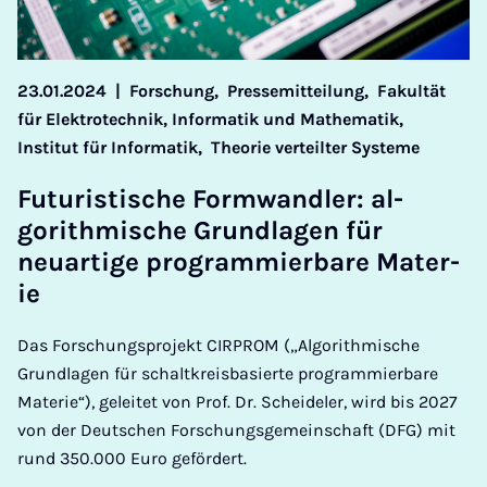
23.01.2024
|
Forschung,
Pressemitteilung,
Fakultät
für Elektrotechnik, Informatik und Mathematik,
Institut für Informatik,
Theorie verteilter Systeme
Fu­tur­istische Form­wand­ler: al­
gorithmis­che Grundla­gen für
neuart­ige pro­gram­mi­erbare Ma­ter­
ie
Das Forschungsprojekt CIRPROM („Algorithmische
Grundlagen für schaltkreisbasierte programmierbare
Materie“), geleitet von Prof. Dr. Scheideler, wird bis 2027
von der Deutschen Forschungsgemeinschaft (DFG) mit
rund 350.000 Euro gefördert.