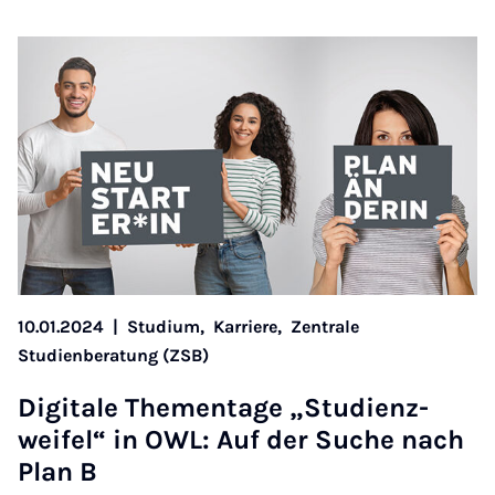
10.01.2024
|
Studium,
Karriere,
Zentrale
Studienberatung (ZSB)
Di­gitale The­ment­age „Stud­i­en­z­
weifel“ in OWL: Auf der Suche nach
Plan B