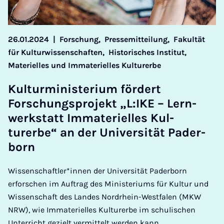
26.01.2024
|
Forschung,
Pressemitteilung,
Fakultät
für Kulturwissenschaften,
Historisches Institut,
Materielles und Immaterielles Kulturerbe
Kul­tur­min­is­teri­um fördert
Forschung­s­pro­jekt „L:IKE – Lern­
werkstatt Im­ma­ter­i­elles Kul­
turerbe“ an der Uni­versität Pader­
born
Wissenschaftler*innen der Universität Paderborn
erforschen im Auftrag des Ministeriums für Kultur und
Wissenschaft des Landes Nordrhein-Westfalen (MKW
NRW), wie Immaterielles Kulturerbe im schulischen
Unterricht gezielt vermittelt werden kann.