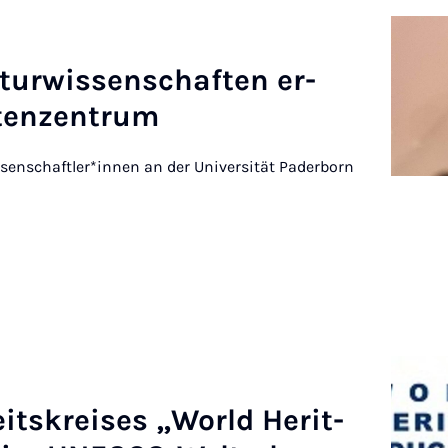
­tur­wis­senschaften er­
ten­zen­trum
ssenschaftler*innen an der Universität Paderborn
t­skre­ises „World Her­it­