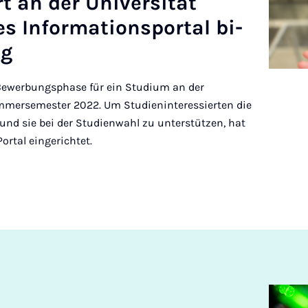
rt an der Uni­versität
 In­form­a­tion­s­portal bi­
ng
Bewerbungsphase für ein Studium an der
mmersemester 2022. Um Studieninteressierten die
nd sie bei der Studienwahl zu unterstützen, hat
Portal eingerichtet.