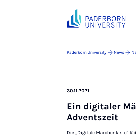
Paderborn University
News
Na
30.11.2021
Ein di­gitaler M
Ad­vent­szeit
Die „Digitale Märchenkiste“ lä