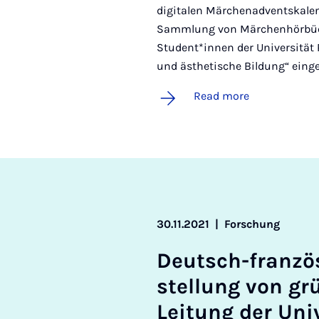
digitalen Märchenadventskalen
Sammlung von Märchenhörbüch
Student*innen der Universitä
und ästhetische Bildung“ eing
Read more
30.11.2021
|
Forschung
Deutsch-fran­zös­i
stel­lung von g
Lei­tung der Uni