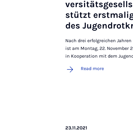
versitäts­gesell­
stützt er­st­m­a­
des Ju­gendrotk
Nach drei erfolgreichen Jahren
ist am Montag, 22. November 20
in Kooperation mit dem Jugend
Read more
23.11.2021