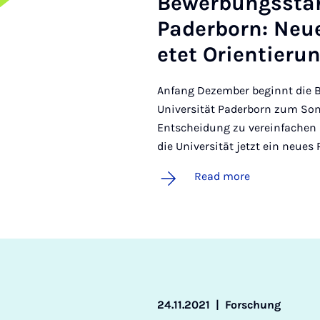
Be­w­er­bungssta
Pader­born: Neues
etet Ori­entier­u
Anfang Dezember beginnt die 
Universität Paderborn zum So
Entscheidung zu vereinfachen u
die Universität jetzt ein neues 
Read more
24.11.2021
|
Forschung