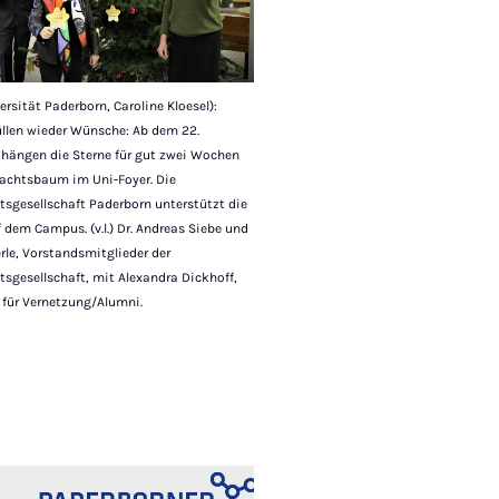
ersität Paderborn, Caroline Kloesel):
üllen wieder Wünsche: Ab dem 22.
hängen die Sterne für gut zwei Wochen
chtsbaum im Uni-Foyer. Die
tsgesellschaft Paderborn unterstützt die
 dem Campus. (v.l.) Dr. Andreas Siebe und
rle, Vorstandsmitglieder der
tsgesellschaft, mit Alexandra Dickhoff,
 für Vernetzung/Alumni.