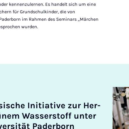
der kennenzulernen. Es handelt sich um eine
ern für Grundschulkinder, die von
t Paderborn im Rahmen des Seminars „Märchen
esprochen wurden.
s­che Ini­ti­at­ive zur Her­
rünem Wasser­stoff unter
­versität Pader­born