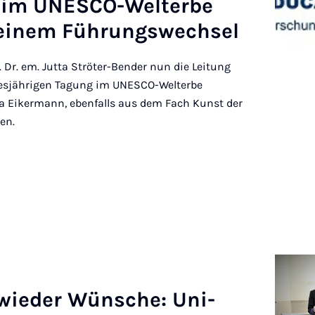
“ im UN­ESCO-Wel­terbe
einem Führung­swech­sel
. Dr. em. Jutta Ströter-Bender nun die Leitung
diesjährigen Tagung im UNESCO-Welterbe
 Eikermann, ebenfalls aus dem Fach Kunst der
en.
n wieder Wün­sche: Uni­