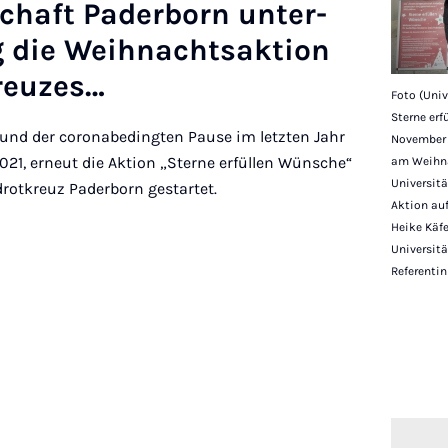
schaft Pader­born un­ter­
lig die Weih­nacht­sak­tion
reuzes…
Foto (Univ
Sterne erf
 und der coronabedingten Pause im letzten Jahr
November 
21, erneut die Aktion „Sterne erfüllen Wünsche“
am Weihna
Universitä
rotkreuz Paderborn gestartet.
Aktion auf
Heike Käfe
Universitä
Referentin