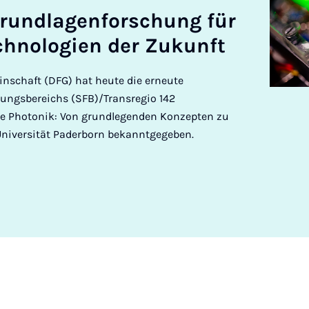
rundla­gen­forschung für
h­no­lo­gi­en der Zukun­ft
schaft (DFG) hat heute die erneute
ungsbereichs (SFB)/Transregio 142
re Photonik: Von grundlegenden Konzepten zu
Universität Paderborn bekanntgegeben.