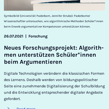
Symbolbild (Universität Paderborn, Jennifer Strube): Paderborner
Wissenschaftler untersuchen, wie algorithmische Methoden Schüler*innen
beim Erwerb argumentativer Kompetenzen unterstützen können.
26.07.2021
|
Forschung
Neues Forschung­s­pro­jekt: Al­gorith­
men un­ter­stützen Schüler­*innen
beim Ar­gu­mentier­en
Digitale Technologien verändern die klassischen Formen
des Lernens. Deshalb werden von bildungspolitischer
Seite eine zunehmende Digitalisierung der Schulbildung
und die Entwicklung entsprechender digitaler Angebote
gefordert.
Read more