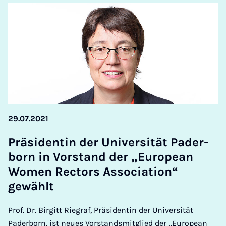
29.07.2021
Präsid­entin der Uni­versität Pader­
born in Vor­stand der „European
Wo­men Rect­ors As­so­ci­ation“
gewählt
Prof. Dr. Birgitt Riegraf, Präsidentin der Universität
Paderborn, ist neues Vorstandsmitglied der „European