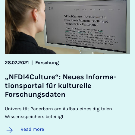
28.07.2021
|
Forschung
„N­F­DI4­Cul­ture“: Neues In­form­a­
tion­s­portal für kul­turelle
Forschungs­daten
Universität Paderborn am Aufbau eines digitalen
Wissensspeichers beteiligt
Read more