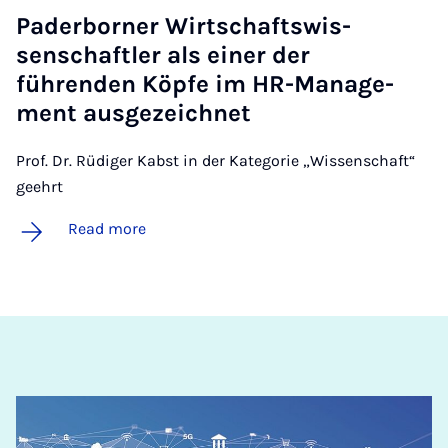
Pader­borner Wirtschaft­swis­
senschaftler als ein­er der
führenden Köpfe im HR-Man­age­
ment aus­gezeich­net
Prof. Dr. Rüdiger Kabst in der Kategorie „Wissenschaft“
geehrt
Read more