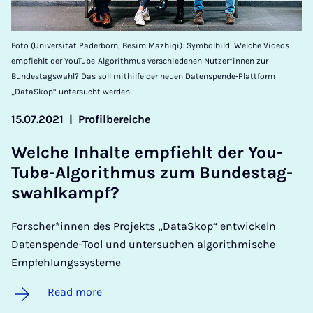
Foto (Universität Paderborn, Besim Mazhiqi): Symbolbild: Welche Videos
empfiehlt der YouTube-Algorithmus verschiedenen Nutzer*innen zur
Bundestagswahl? Das soll mithilfe der neuen Datenspende-Plattform
„DataSkop“ untersucht werden.
15.07.2021
|
Profilbereiche
Welche In­halte em­pfiehlt der You­
Tube-Al­gorith­mus zum Bundestag­
swahlkampf?
Forscher*innen des Projekts „DataSkop“ entwickeln
Datenspende-Tool und untersuchen algorithmische
Empfehlungssysteme
Read more