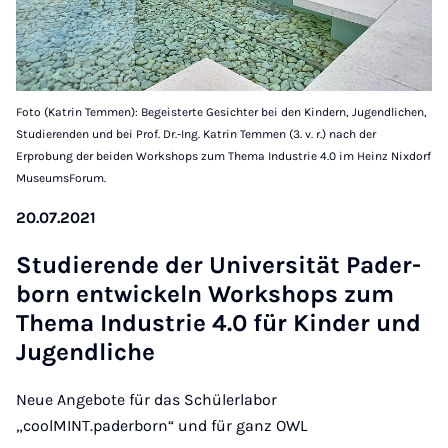
Foto (Katrin Temmen): Begeisterte Gesichter bei den Kindern, Jugendlichen,
Studierenden und bei Prof. Dr.-Ing. Katrin Temmen (3. v. r.) nach der
Erprobung der beiden Workshops zum Thema Industrie 4.0 im Heinz Nixdorf
MuseumsForum.
20.07.2021
Stud­i­er­ende der Uni­versität Pader­
born en­twick­eln Work­shops zum
Thema In­dus­trie 4.0 für Kinder und
Ju­gend­liche
​​​​​​​Neue Angebote für das Schülerlabor
„coolMINT.paderborn“ und für ganz OWL