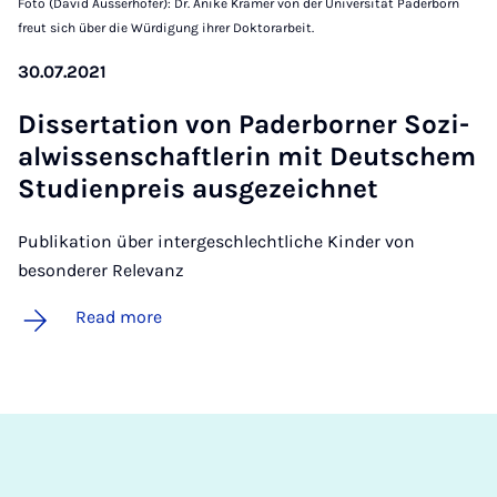
Foto (David Ausserhofer): Dr. Anike Krämer von der Universität Paderborn
freut sich über die Würdigung ihrer Doktorarbeit.
30.07.2021
Dis­ser­ta­tion von Pader­borner Sozi­
al­wis­senschaftler­in mit Deuts­chem
Stud­i­en­pre­is aus­gezeich­net
Publikation über intergeschlechtliche Kinder von
besonderer Relevanz
Read more