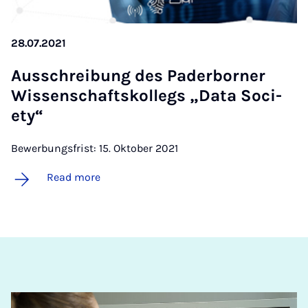
28.07.2021
Aus­s­chreibung des Pader­borner
Wis­senschaft­skollegs „Data So­ci­
ety“
Bewerbungsfrist: 15. Oktober 2021
Read more