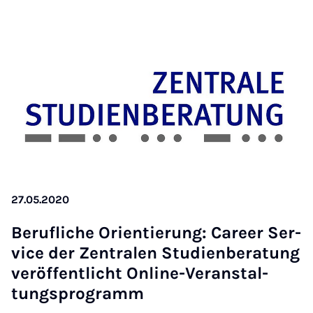
27.05.2020
Beru­f­liche Ori­entier­ung: Ca­reer Ser­
vice der Zen­t­ralen Stud­i­en­ber­a­tung
ver­öf­fent­licht On­line-Ver­an­stal­
tung­s­pro­gramm