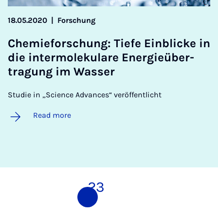
18.05.2020
|
Forschung
Chemieforschung: Tiefe Ein­blicke in
die in­ter­moleku­lare En­er­gieüber­
tra­gung im Wasser
Studie in „Science Advances“ veröffentlicht
Read more
1
2
3