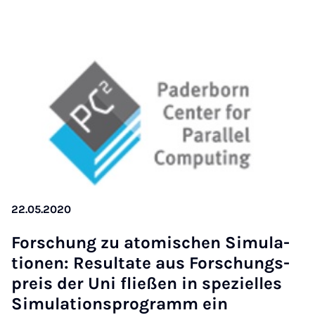
22.05.2020
Forschung zu atomis­chen Sim­u­la­
tion­en: Res­ultate aus Forschung­s­
pre­is der Uni fließen in spez­i­elles
Sim­u­la­tion­spro­gramm ein