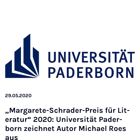
29.05.2020
„Mar­garete-Schrader-Pre­is für Lit­
er­at­ur“ 2020: Uni­versität Pader­
born zeich­net Autor Mi­chael Roes
aus