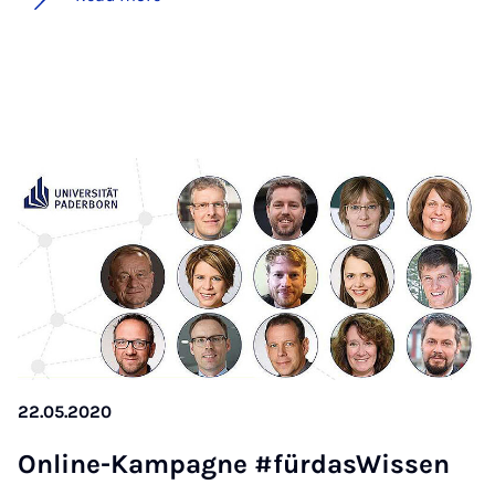
22.05.2020
On­line-Kam­pagne #für­dasWis­sen