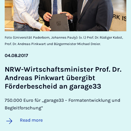
Foto (Universität Paderborn, Johannes Pauly): (v. l.) Prof. Dr. Rüdiger Kabst,
Prof. Dr. Andreas Pinkwart und Bürgermeister Michael Dreier.
04.08.2017
NRW-Wirtschafts­min­is­ter Prof. Dr.
An­dreas Pink­wart über­gibt
Förderbes­cheid an gar­age33
750.000 Euro für „garage33 – Formatentwicklung und
Begleitforschung“
Read more