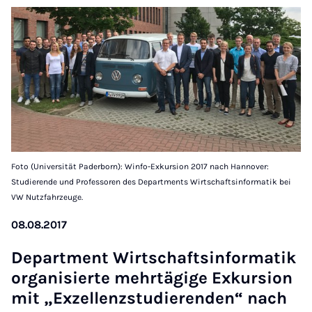
Foto (Universität Paderborn): Winfo-Exkursion 2017 nach Hannover:
Studierende und Professoren des Departments Wirtschaftsinformatik bei
VW Nutzfahrzeuge.
08.08.2017
De­part­ment Wirtschaftsin­form­atik
or­gan­is­ierte mehrtä­gige Ex­kur­sion
mit „Exzel­len­z­stud­i­er­enden“ nach