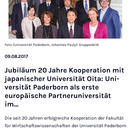
Foto (Universität Paderborn, Johannes Pauly): Gruppenbild
09.08.2017
Ju­biläum 20 Jahre Ko­op­er­a­tion mit
ja­pan­is­cher Uni­versität Oita: Uni­
versität Pader­born als er­ste
europäis­che Part­ner­uni­versität
im…
Die seit 20 Jahren erfolgreiche Kooperation der Fakultät
für Wirtschaftswissenschaften der Universität Paderborn