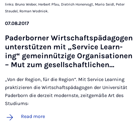
links: Bruno Weber, Herbert Pfau, Dietrich Honervogt, Mario Seidl, Peter
Steudel, Roman Wodniok.
07.08.2017
Pader­borner Wirtschaft­späd­agogen
un­ter­stützen mit „Ser­vice Learn­
ing“ ge­mein­nützige Or­gan­isa­tion­en
– Mut zum gesell­schaft­lichen…
„Von der Region, für die Region“. Mit Service Learning
praktizieren die Wirtschaftspädagogen der Universität
Paderborn die derzeit modernste, zeitgemäße Art des
Studiums:
Read more