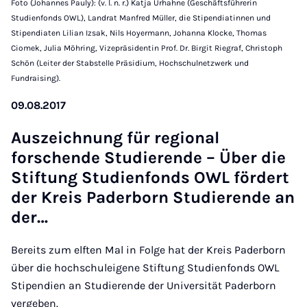
Foto (Johannes Pauly): (v. l. n. r.) Katja Urhahne (Geschäftsführerin
Studienfonds OWL), Landrat Manfred Müller, die Stipendiatinnen und
Stipendiaten Lilian Izsak, Nils Hoyermann, Johanna Klocke, Thomas
Ciomek, Julia Möhring, Vizepräsidentin Prof. Dr. Birgit Riegraf, Christoph
Schön (Leiter der Stabstelle Präsidium, Hochschulnetzwerk und
Fundraising).
09.08.2017
Aus­zeich­nung für re­gion­al
forschende Stud­i­er­ende – Über die
Stif­tung Stud­i­en­fonds OWL fördert
der Kre­is Pader­born Stud­i­er­ende an
der…
Bereits zum elften Mal in Folge hat der Kreis Paderborn
über die hochschuleigene Stiftung Studienfonds OWL
Stipendien an Studierende der Universität Paderborn
vergeben.