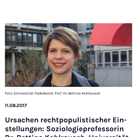
Foto (Universität Paderborn): Prof. Dr. Bettina Kohlrausch
11.08.2017
Ursachen recht­pop­u­listischer Ein­
stel­lungen: Sozi­olo­giepro­fess­or­in