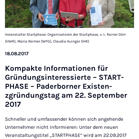
Veranstalter Startphase: Organisatoren der Startphase, v. l.: Rainer Dörr
(HWK), Maria Reimer (WFG), Claudia Auinger (IHK)
18.08.2017
Kom­pakte In­form­a­tion­en für
Gründungsin­teressierte – START­
PHASE – Pader­borner Ex­isten­
zgründung­stag am 22. Septem­ber
2017
Schneller und umfassender können sich angehende
Unternehmer nicht informieren: Unter dem neuen
Veranstaltungstitel „STARTPHASE“ wird am 22.09.2017