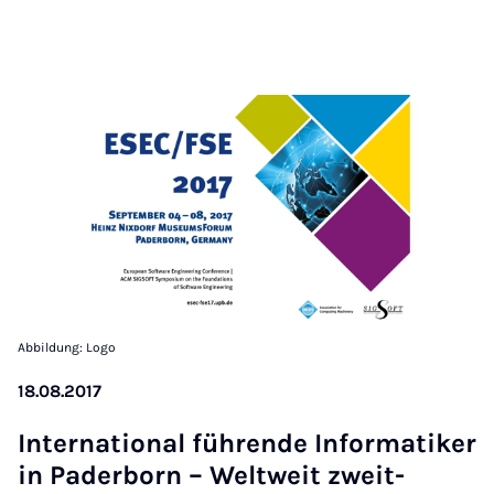
Abbildung: Logo
18.08.2017
In­ter­na­tion­al führende In­form­atiker
in Pader­born – Welt­weit zweit­