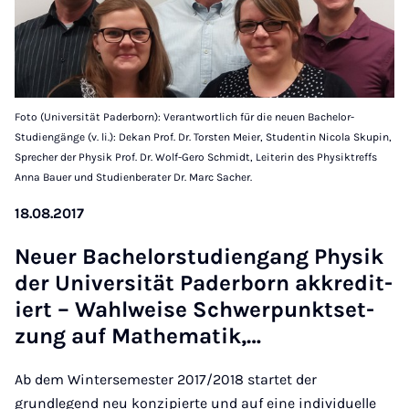
Foto (Universität Paderborn): Verantwortlich für die neuen Bachelor-
Studiengänge (v. li.): Dekan Prof. Dr. Torsten Meier, Studentin Nicola Skupin,
Sprecher der Physik Prof. Dr. Wolf-Gero Schmidt, Leiterin des Physiktreffs
Anna Bauer und Studienberater Dr. Marc Sacher.
18.08.2017
Neuer Bach­el­or­stud­i­engang Physik
der Uni­versität Pader­born akkred­it­
iert – Wahl­weise Schwer­punkt­set­
zung auf Math­em­atik,…
Ab dem Wintersemester 2017/2018 startet der
grundlegend neu konzipierte und auf eine individuelle