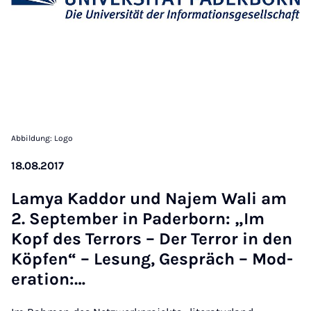
Abbildung: Logo
18.08.2017
Lamya Kaddor und Na­jem Wali am
2. Septem­ber in Pader­born: „Im
Kopf des Ter­rors – Der Ter­ror in den
Köp­fen“ – Le­sung, Ge­spräch – Mod­
er­a­tion:…