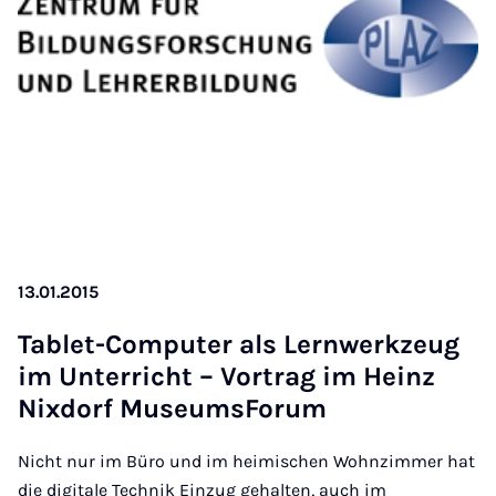
13.01.2015
Tab­let-Com­puter als Lern­werkzeug
im Un­ter­richt – Vor­trag im Heinz
Nix­dorf Mu­seums­For­um
Nicht nur im Büro und im heimischen Wohnzimmer hat
die digitale Technik Einzug gehalten, auch im