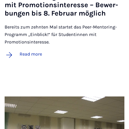
mit Pro­mo­tionsin­teresse – Be­w­er­
bun­gen bis 8. Feb­ru­ar mög­lich
Bereits zum zehnten Mal startet das Peer-Mentoring-
Programm „Einblick!“ für Studentinnen mit
Promotionsinteresse.
Read more