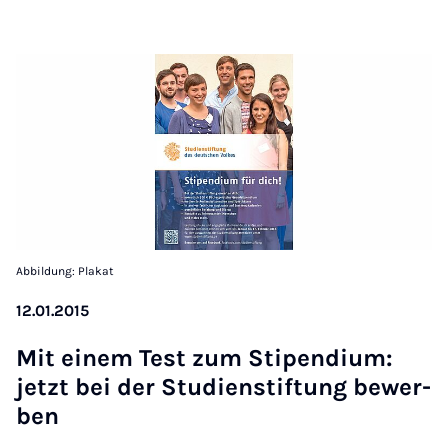
Abbildung: Plakat
12.01.2015
Mit einem Test zum Sti­pen­di­um:
jet­zt bei der Stud­i­en­stif­tung be­w­er­
ben