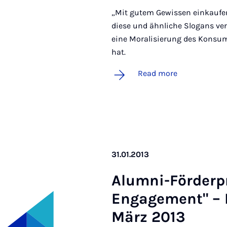
„Mit gutem Gewissen einkaufen
diese und ähnliche Slogans ver
eine Moralisierung des Konsum
hat.
Read more
31.01.2013
Alumni-Förder­pr
En­gage­ment" – 
März 2013