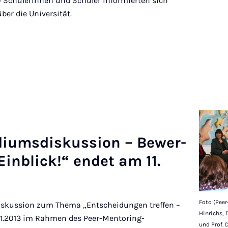
0 Schülerinnen und Schüler informierten sich
er die Universität.
di­ums­diskus­sion – Be­w­er­
Ein­blick!“ en­det am 11.
Foto (Peer
iskussion zum Thema „Entscheidungen treffen –
Hinrichs, D
01.2013 im Rahmen des Peer-Mentoring-
und Prof. 