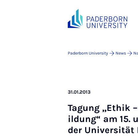
Paderborn University
News
Na
31.01.2013
Ta­gung „Ethik –
ildung“ am 15. u
der Uni­versität