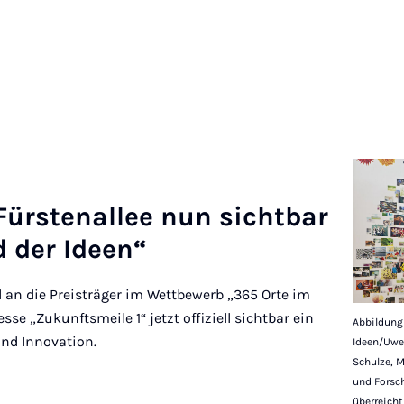
Für­sten­allee nun sicht­bar
d der Ideen“
l an die Preisträger im Wettbewerb „365 Orte im
esse „Zukunftsmeile 1“ jetzt offiziell sichtbar ein
Abbildung 
und Innovation.
Ideen/Uwe 
Schulze, M
und Forsc
überreicht 