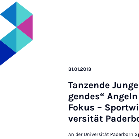
31.01.2013
Tan­zende Jun­g
gendes“ An­geln
Fok­us – Sportw
versität Pader­b
An der Universität Paderborn Sp