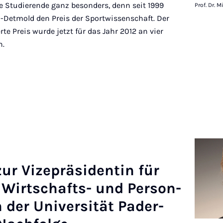
e Studierende ganz besonders, denn seit 1999
Prof. Dr. 
n-Detmold den Preis der Sportwissenschaft. Der
te Preis wurde jetzt für das Jahr 2012 an vier
n.
ur Vize­präsid­entin für
 Wirtschafts- und Per­son­
n der Uni­versität Pader­