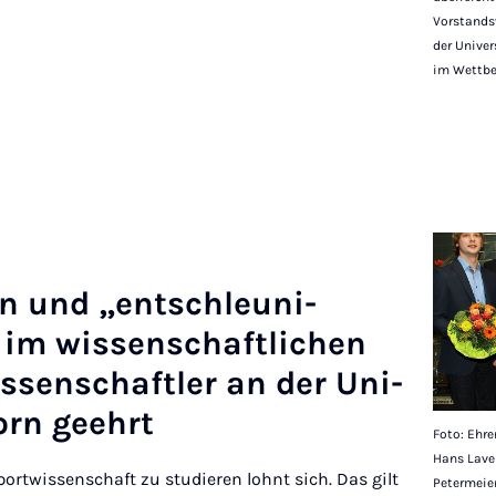
Vorstandsv
der Univer
im Wettbew
en und „entschleuni­
 im wis­senschaft­lichen
issenschaftler an der Uni­
orn geehrt
Foto: Ehre
Hans Lave
ortwissenschaft zu studieren lohnt sich. Das gilt
Petermeie