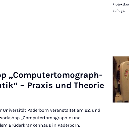
Projektko
befragt.
op „Com­puter­tomo­graph­
ik“ – Prax­is und The­or­ie
r Universität Paderborn veranstaltet am 22. und
lerworkshop „Computertomographie und
em Brüderkrankenhaus in Paderborn.