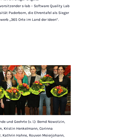
orsitzender s-lab – Software Quality Lab
sität Paderborn, die Ehrentafel als Sieger
erb „365 Orte im Land der Ideen“.
nde und Geehrte (v. l.): Bernd Nowotzin,
n, Kristin Henkelmann, Corinna
r, Kathrin Hahne, Rouven Meierjohann,