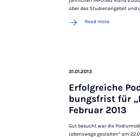
jährlichen INFOTAG. Rund 2.00
über das Studienangebot und üb
Read more
31.01.2013
Er­fol­greiche Po­
bungs­frist für „
Feb­ru­ar 2013
Gut besucht war die Podiumsd
Lebenswege gestalten“ am 22.