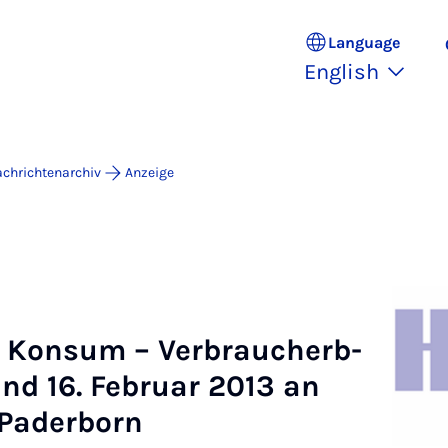
Language
English
chrichtenarchiv
Anzeige
 Kon­sum – Ver­brauch­erb­
nd 16. Feb­ru­ar 2013 an
 Pader­born