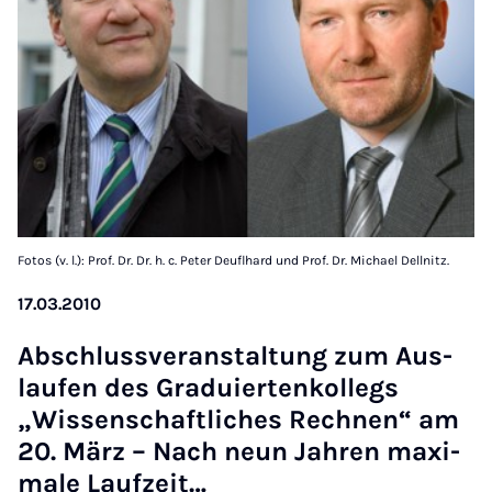
Fotos (v. l.): Prof. Dr. Dr. h. c. Peter Deuflhard und Prof. Dr. Michael Dellnitz.
17.03.2010
Ab­schlussver­an­stal­tung zum Au­s­
laufen des Graduier­ten­kollegs
„Wis­senschaft­liches Rechnen“ am
20. März – Nach neun Jahren max­i­
m­ale Laufzeit…