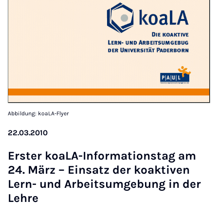
Abbildung: koaLA-Flyer
22.03.2010
Er­ster ko­aLA-In­form­a­tion­stag am
24. März – Ein­satz der ko­akt­iven
Lern- und Arbeit­sumge­bung in der
Lehre