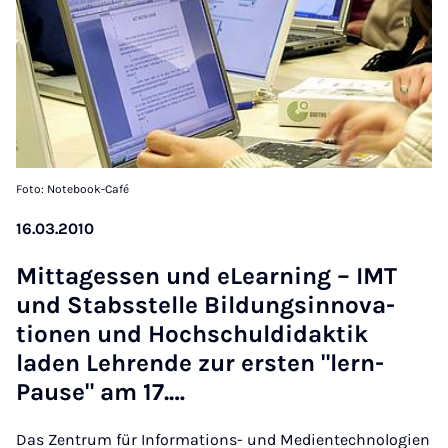
Foto: Notebook-Café
16.03.2010
Mit­ta­gessen und eLearn­ing – IMT
und Stabss­telle Bildungsin­nov­a­
tion­en und Hoch­schul­didak­tik
laden Lehrende zur er­sten "lern­
Pause" am 17.…
Das Zentrum für Informations- und Medientechnologien