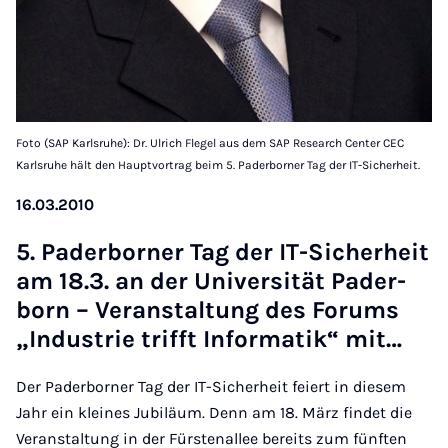
Foto (SAP Karlsruhe): Dr. Ulrich Flegel aus dem SAP Research Center CEC
Karlsruhe hält den Hauptvortrag beim 5. Paderborner Tag der IT-Sicherheit.
16.03.2010
5. Pader­borner Tag der IT-Sich­er­heit
am 18.3. an der Uni­versität Pader­
born – Ver­an­stal­tung des For­ums
„In­dus­trie trifft In­form­atik“ mit…
Der Paderborner Tag der IT-Sicherheit feiert in diesem
Jahr ein kleines Jubiläum. Denn am 18. März findet die
Veranstaltung in der Fürstenallee bereits zum fünften