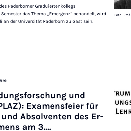
es Paderborner Graduiertenkollegs
m Semester das Thema „Emergenz“ behandelt, wird
Foto: Prof
li an der Universität Paderborn zu Gast sein.
hre
ldungs­forschung und
PLAZ): Ex­a­mens­fei­er für
 und Ab­solven­ten des Er­
­mens am 3.…