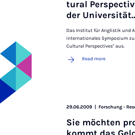
tur­al Per­spect­i
der Uni­versität
Das Institut für Anglistik und 
internationales Symposium zum
Cultural Perspectives" aus.
Read more
29.06.2009
|
Forschung - Res
Sie möcht­en pro
kom­mt das Gel