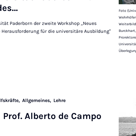
 des…
Foto (Univ
Wehrhöfer 
sität Paderborn der zweite Workshop „Neues
Weiterbild
Herausforderung für die universitäre Ausbildung"
Burckhart,
Prorektore
Universitä
Überlegun
lfskräfte,
Allgemeines,
Lehre
 Prof. Al­berto de Campo