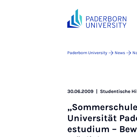
Paderborn University
News
Na
30.06.2009
|
Studentische Hi
„Som­mer­schul
Uni­versität Pa
estu­di­um – Be­w