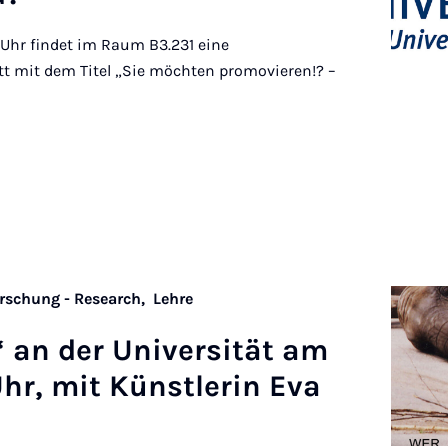
30 Uhr findet im Raum B3.231 eine
tt mit dem Titel „Sie möchten promovieren!? –
rschung - Research,
Lehre
e“ an der Uni­versität am
hr, mit Künst­ler­in Eva