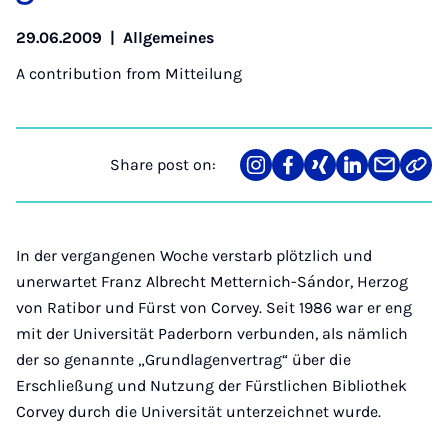
29.06.2009
|
Allgemeines
A contribution from
Mitteilung
Share post on:
Share
Teilen
Teilen
Teilen
Teilen
Link
on
auf
auf
auf
über
kopi
Instagram
Facebook
Xing
LinkedIn
E-
Mail
In der vergangenen Woche verstarb plötzlich und
unerwartet Franz Albrecht Metternich-Sándor, Herzog
von Ratibor und Fürst von Corvey. Seit 1986 war er eng
mit der Universität Paderborn verbunden, als nämlich
der so genannte „Grundlagenvertrag“ über die
Erschließung und Nutzung der Fürstlichen Bibliothek
Corvey durch die Universität unterzeichnet wurde.