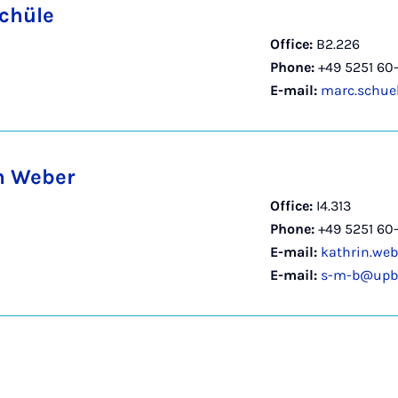
chüle
Office:
B2.226
Phone:
+49 5251 60
E-mail:
marc.schue
n Weber
Office:
I4.313
Phone:
+49 5251 60
E-mail:
kathrin.we
E-mail:
s-m-b@upb