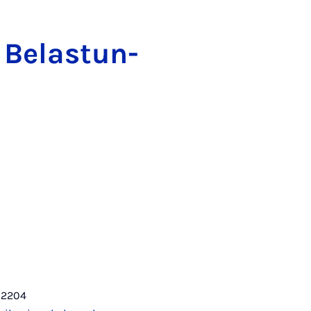
Be­las­t­un­
-2204