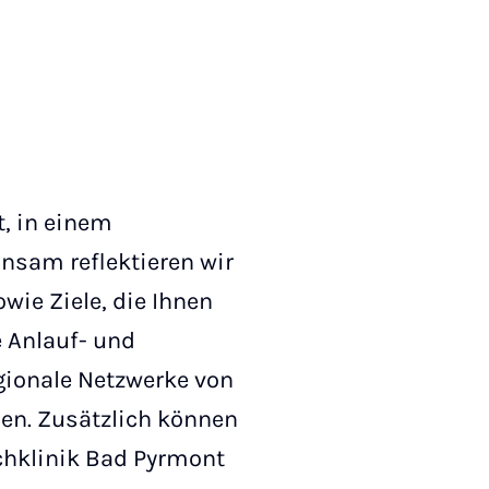
t, in einem
insam reflektieren wir
wie Ziele, die Ihnen
e Anlauf- und
egionale Netzwerke von
pen. Zusätzlich können
chklinik Bad Pyrmont