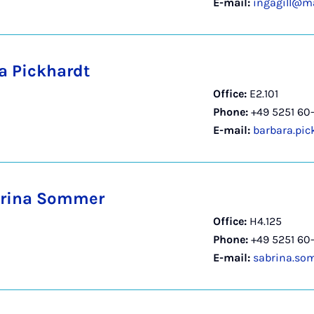
E-mail:
ingagill@ma
a Pickhardt
Office:
E2.101
Phone:
+49 5251 60
E-mail:
barbara.pi
brina Sommer
Office:
H4.125
Phone:
+49 5251 60
E-mail:
sabrina.so