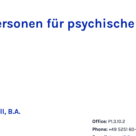
r­son­en für psych­is­che 
l, B.A.
Office:
P1.3.10.2
Phone:
+49 5251 60