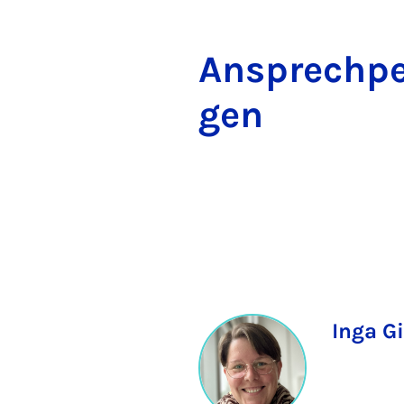
An­s­prech­pe
gen
Inga Gil