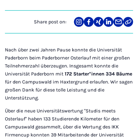
Share post on:
Share
Teilen
Teilen
Teilen
Teilen
Link
on
auf
auf
auf
über
kopi
Instagram
Facebook
Xing
LinkedIn
E-
Mail
Nach über zwei Jahren Pause konnte die Universität
Paderborn beim Paderborner Osterlauf mit einer großen
Teilnehmerzahl überzeugen. Insgesamt konnte die
Universität Paderborn mit
172 Starter*innen 334 Bäume
für den Campuswald im Haxtergrund erlaufen. Wir sagen
großen Dank für diese tolle Leistung und die
Unterstützung.
Über die neue Universitätswertung "Studis meets
Osterlauf" haben 133 Studierende Kilometer für den
Campuswald gesammelt, über die Wertung des IKK
Firmencup konnten 39 Mitarbeitende der Universität