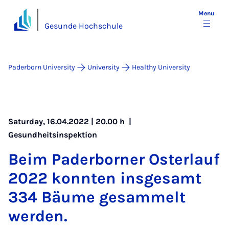
Menu
Gesunde Hochschule
Paderborn University
University
Healthy University
Saturday, 16.04.2022 | 20.00 h |
Gesundheitsinspektion
Beim Pader­borner Os­ter­lauf
2022 kon­nten insges­amt
334 Bäume ges­am­melt
wer­den.