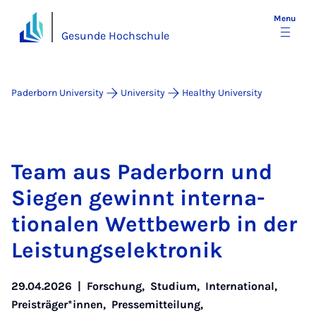
Menu
Gesunde Hochschule
Paderborn University
University
Healthy University
Team aus Pader­born und
Sie­gen gewin­nt in­ter­na­
tionalen Wettbe­w­erb in der
Leis­tungselektronik
29.04.2026
|
Forschung
,
Studium
,
International
,
Preisträger*innen
,
Pressemitteilung
,