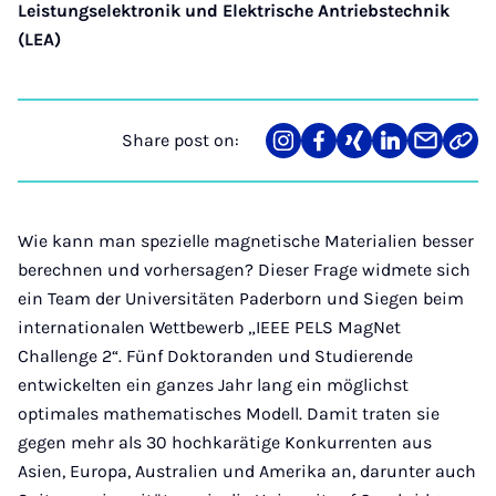
Leistungselektronik und Elektrische Antriebstechnik
(LEA)
Share post on:
Share
Teilen
Teilen
Teilen
Teilen
Link
on
auf
auf
auf
über
kopi
Instagram
Facebook
Xing
LinkedIn
E-
Mail
Wie kann man spezielle magnetische Materialien besser
berechnen und vorhersagen? Dieser Frage widmete sich
ein Team der Universitäten Paderborn und Siegen beim
internationalen Wettbewerb „IEEE PELS MagNet
Challenge 2“. Fünf Doktoranden und Studierende
entwickelten ein ganzes Jahr lang ein möglichst
optimales mathematisches Modell. Damit traten sie
gegen mehr als 30 hochkarätige Konkurrenten aus
Asien, Europa, Australien und Amerika an, darunter auch