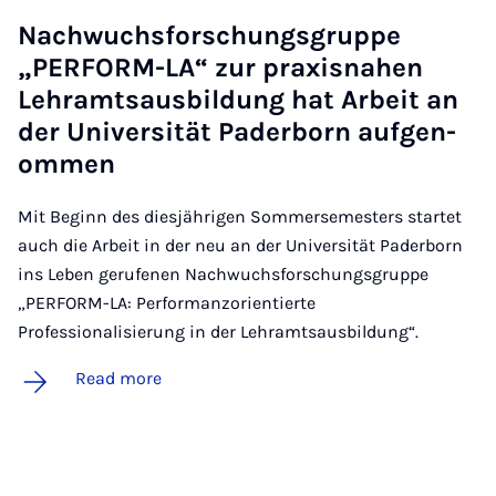
Nachwuchs­forschungs­gruppe
„PER­FORM-LA“ zur prax­is­na­hen
Lehramt­saus­b­ildung hat Arbeit an
der Uni­versität Pader­born auf­gen­
om­men
Mit Beginn des diesjährigen Sommersemesters startet
auch die Arbeit in der neu an der Universität Paderborn
ins Leben gerufenen Nachwuchsforschungsgruppe
„PERFORM-LA: Performanzorientierte
Professionalisierung in der Lehramtsausbildung“.
Read more