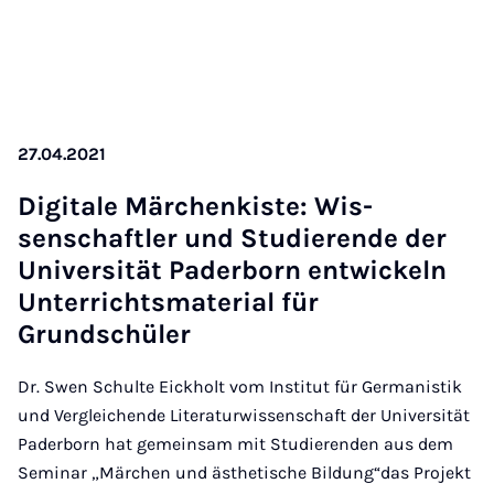
27.04.2021
Di­gitale Märchen­kiste: Wis­
senschaftler und Stud­i­er­ende der
Uni­versität Pader­born en­twick­eln
Un­ter­richts­ma­ter­i­al für
Grundschüler
Dr. Swen Schulte Eickholt vom Institut für Germanistik
und Vergleichende Literaturwissenschaft der Universität
Paderborn hat gemeinsam mit Studierenden aus dem
Seminar „Märchen und ästhetische Bildung“das Projekt