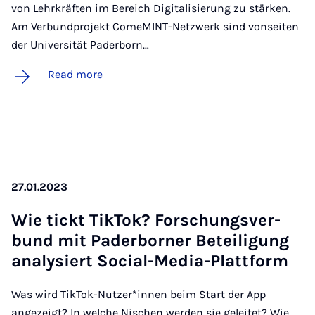
von Lehrkräften im Bereich Digitalisierung zu stärken.
Am Verbundprojekt ComeMINT-Netzwerk sind vonseiten
der Universität Paderborn…
Read more
27.01.2023
Wie tickt Tik­Tok? Forschungs­ver­
bund mit Pader­borner Beteili­gung
ana­lysiert So­cial-Me­dia-Platt­form
Was wird TikTok-Nutzer*innen beim Start der App
angezeigt? In welche Nischen werden sie geleitet? Wie