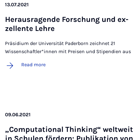
13.07.2021
Heraus­ra­gende Forschung und ex­
zel­lente Lehre
Präsidium der Universität Paderborn zeichnet 21
Wissenschaftler*innen mit Preisen und Stipendien aus
Read more
09.06.2021
„Com­pu­ta­tion­al Think­ing“ welt­weit
in Schu­len fördern: Pub­lika­tion von