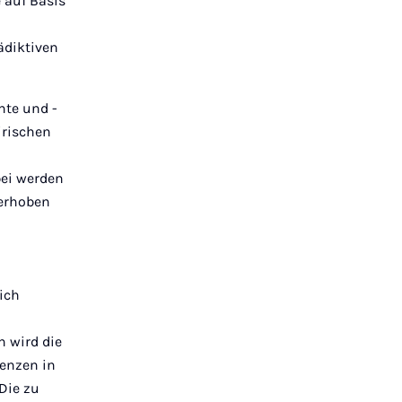
 auf Basis
ädiktiven
nte und -
irischen
ei werden
 erhoben
ich
 wird die
tenzen in
Die zu