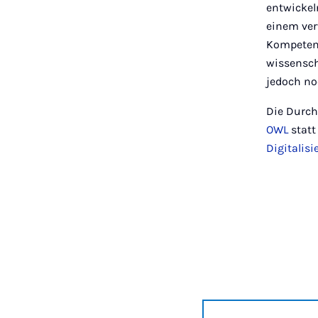
entwickel
einem ve
Kompetenz
wissenscha
jedoch no
Die Durch
OWL
statt
Digitalis