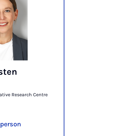
rsten
ative Research Centre
 person