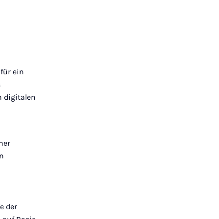
für ein
s
 digitalen
ner
n
e der