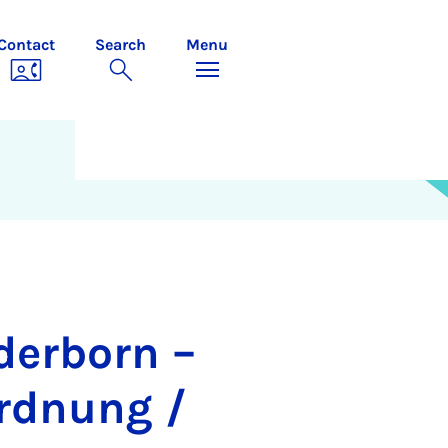
Contact
Search
Menu
derborn –
ordnung /