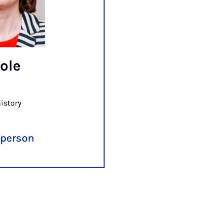
cole
istory
 person