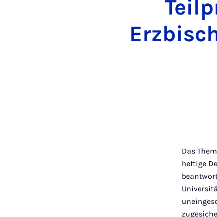
Teilp
Erzbisc
Das Thema
heftige D
beantwort
Universit
uneingesc
zugesiche