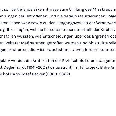
kt soll vertiefende Erkenntnisse zum Umfang des Missbrauchs
ahrungen der Betroffenen und die daraus resultierenden Folge
teren Lebensweg sowie zu den Umgangsweisen der Verantwor
Es gilt zu fragen, welche Personenkreise innerhalb der Kirche 
hsfällen wussten, wie Entscheidungen über das Ergreifen od
en weiterer Maßnahmen getroffen wurden und ob strukturell
en existierten, die Missbrauchshandlungen fördern konnten
ojekt A werden die Amtszeiten der Erzbischöfe Lorenz Jaeger u
J. Degenhardt (1941–2002) untersucht, im Teilprojekt B die Am
schof Hans-Josef Becker (2003–2022).