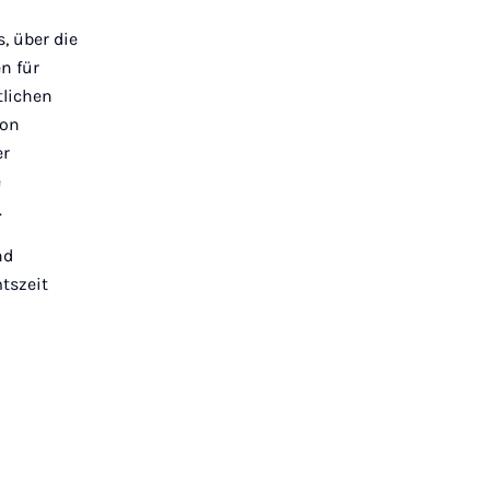
, über die
n für
tlichen
von
er
e
.
nd
tszeit