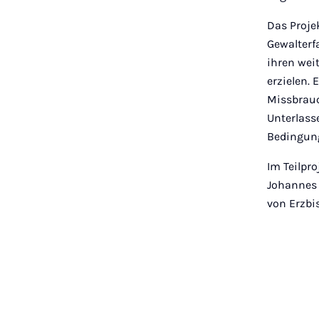
Das Proje
Gewalterf
ihren wei
erzielen. 
Missbrauc
Unterlass
Bedingung
Im Teilpr
Johannes 
von Erzbi