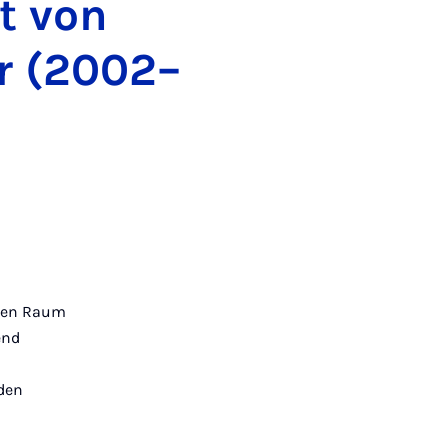
it von
r (2002–
chen Raum
end
rden