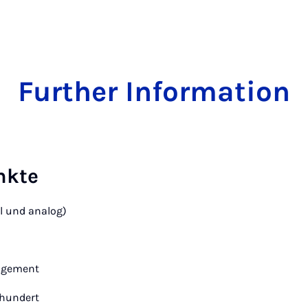
Further Information
nkte
l und analog)
agement
rhundert