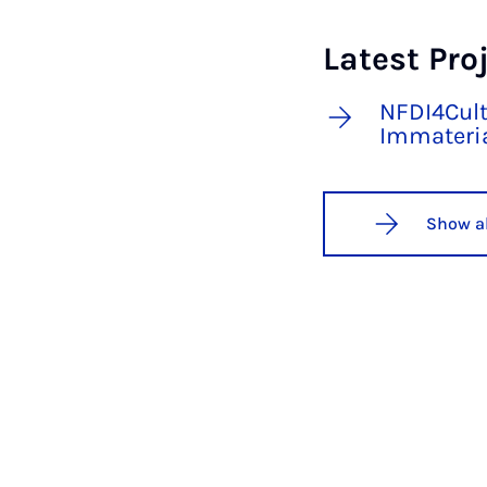
Latest Pro
NFDI4Cult
Immateria
Show al