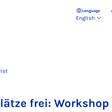
Language
English
list
lätze frei: Work­shop