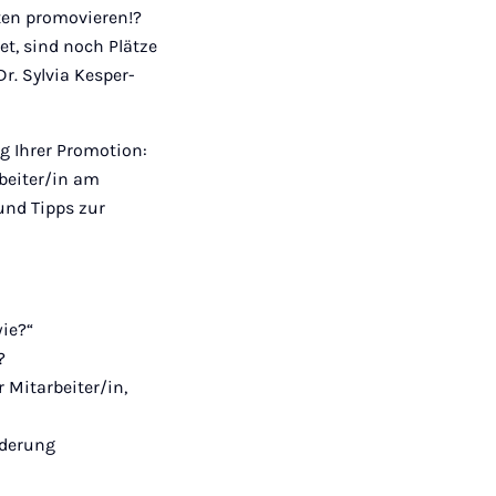
Mail
ten promovieren!?
et, sind noch Plätze
Dr. Sylvia Kesper-
g Ihrer Promotion:
rbeiter/in am
und Tipps zur
wie?“
?
 Mitarbeiter/in,
rderung