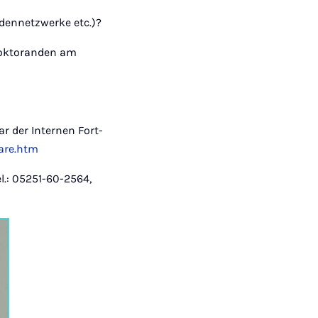
dennetzwerke etc.)?
 Doktoranden am
r der Internen Fort-
are.htm
l.: 05251-60-2564,