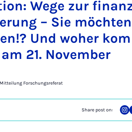
tion: Wege zur fin­an­zi
­ier­ung – Sie möcht­e
­en!? Und wo­her kom
 am 21. Novem­ber
Mitteilung Forschungsreferat
Share post on:
Sha
on
Ins