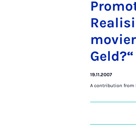
Pro­mo­
Real­is
movier
Geld?“
19.11.2007
A contribution from