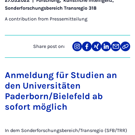
27.05.2022
|
Forschung
,
Künstliche Intelligenz
,
Sonderforschungsbereich Transregio 318
A contribution from
Pressemitteilung
Share post on:
Share
Teilen
Teilen
Teilen
Teilen
Link
on
auf
auf
auf
über
kopi
Instagram
Facebook
Xing
LinkedIn
E-
Mail
Anmeldung für Studien an
den Universitäten
Paderborn/Bielefeld ab
sofort möglich
In dem Sonderforschungsbereich/Transregio (SFB/TRR)