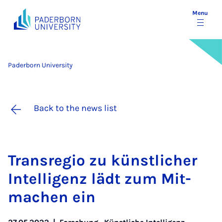
Menu
Paderborn University
Back to the news list
Trans­re­g­io zu künst­lich­er
In­tel­li­genz lädt zum Mit­
machen ein