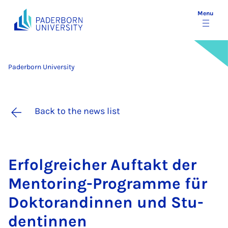
Menu
Paderborn University
Back to the news list
Er­fol­greich­er Auftakt der
Ment­or­ing-Pro­gramme für
Dok­t­orandinnen und Stu­
den­tinnen