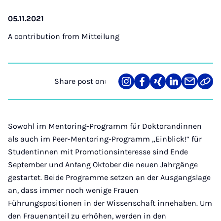
05.11.2021
A contribution from
Mitteilung
Share post on:
Share
Teilen
Teilen
Teilen
Teilen
Link
on
auf
auf
auf
über
kopi
Instagram
Facebook
Xing
LinkedIn
E-
Mail
Sowohl im Mentoring-Programm für Doktorandinnen
als auch im Peer-Mentoring-Programm „Einblick!“ für
Studentinnen mit Promotionsinteresse sind Ende
September und Anfang Oktober die neuen Jahrgänge
gestartet. Beide Programme setzen an der Ausgangslage
an, dass immer noch wenige Frauen
Führungspositionen in der Wissenschaft innehaben. Um
den Frauenanteil zu erhöhen, werden in den