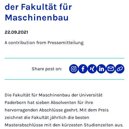
der Fak­ultät für
Maschinen­bau
22.09.2021
A contribution from
Pressemitteilung
Share post on:
Share
Teilen
Teilen
Teilen
Teilen
Link
on
auf
auf
auf
über
kopi
Instagram
Facebook
Xing
LinkedIn
E-
Mail
Die Fakultät für Maschinenbau der Universität
Paderborn hat sieben Absolventen für ihre
hervorragenden Abschlüsse geehrt. Mit dem Preis
zeichnet die Fakultät jährlich die besten
Masterabschlüsse mit den kürzesten Studienzeiten aus.