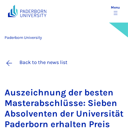
Menu
Paderborn University
Back to the news list
Aus­zeich­nung der be­sten
Mas­ter­ab­schlüsse: Sieben
Ab­solven­ten der Uni­versität
Pader­born er­hal­ten Pre­is