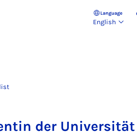
Language
English
list
entin der Uni­versitä