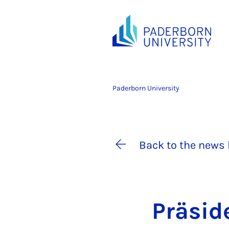
Paderborn University
Back to the news 
Präsid­