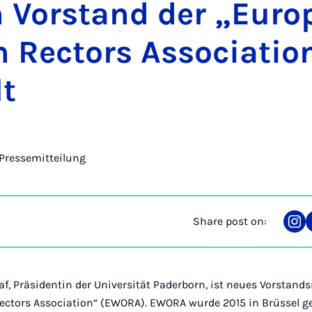
n Vor­stand der „Eur
Rect­ors As­so­ci­atio
t
Pressemitteilung
Share post on:
Sha
on
Ins
graf, Präsidentin der Universität Paderborn, ist neues Vorstand
tors Association“ (EWORA). EWORA wurde 2015 in Brüssel ge