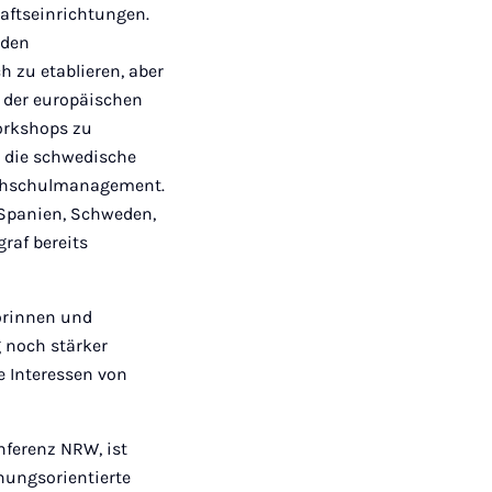
ftseinrichtungen.
 den
 zu etablieren, aber
 der europäischen
orkshops zu
n die schwedische
Hochschulmanagement.
Spanien, Schweden,
graf bereits
orinnen und
 noch stärker
e Interessen von
ferenz NRW, ist
chungsorientierte