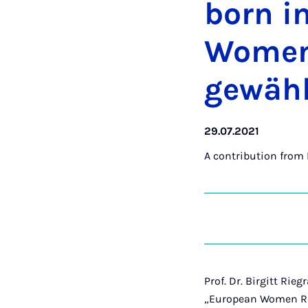
born i
Wo­men 
gewähl
29.07.2021
A contribution from
Prof. Dr. Birgitt Rie
„European Women Rec