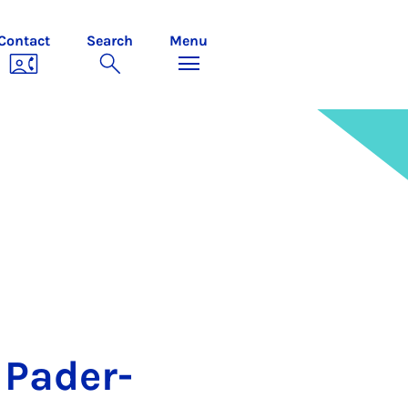
Contact
Search
Menu
t Pader­