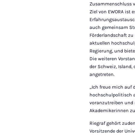
Zusammenschluss vo
Ziel von EWORA ist 
Erfahrungsaustausch
auch gemeinsam Stra
Förderlandschaft zu
aktuellen hochschulp
Regierung, und biet
Die weiteren Vorst
der Schweiz, Island, 
angetreten.
„Ich freue mich auf
hochschulpolitisch 
voranzutreiben und n
Akademikerinnen zu v
Riegraf gehört zude
Vorsitzende der Univ