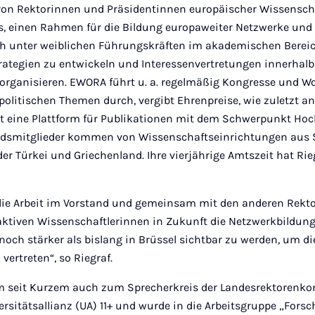
n Rektorinnen und Präsidentinnen europäischer Wissenscha
es, einen Rahmen für die Bildung europaweiter Netzwerke und
 unter weiblichen Führungskräften im akademischen Bereich
tegien zu entwickeln und Interessenvertretungen innerhalb
 organisieren. EWORA führt u. a. regelmäßig Kongresse und W
olitischen Themen durch, vergibt Ehrenpreise, wie zuletzt a
et eine Plattform für Publikationen mit dem Schwerpunkt 
andsmitglieder kommen von Wissenschaftseinrichtungen aus 
der Türkei und Griechenland. Ihre vierjährige Amtszeit hat Rie
 die Arbeit im Vorstand und gemeinsam mit den anderen Rekt
aktiven Wissenschaftlerinnen in Zukunft die Netzwerkbildung
och stärker als bislang in Brüssel sichtbar zu werden, um di
ertreten“, so Riegraf.
m seit Kurzem auch zum Sprecherkreis der Landesrektorenkon
ersitätsallianz (UA) 11+ und wurde in die Arbeitsgruppe „Fors