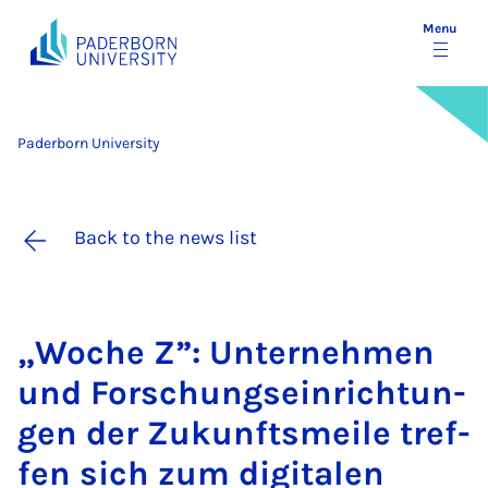
Menu
Paderborn University
Back to the news list
„Woche Z”: Un­terneh­men
und Forschung­sein­rich­tun­
gen der Zukun­fts­meile tref­
fen sich zum di­gitalen