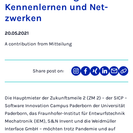
Kennen­lernen und Net­
zwerken
20.05.2021
A contribution from
Mitteilung
Share post on:
Share
Teilen
Teilen
Teilen
Teilen
Link
on
auf
auf
auf
über
kopi
Instagram
Facebook
Xing
LinkedIn
E-
Mail
Die Hauptmieter der Zukunftsmeile 2 (ZM 2) – der SICP –
Software Innovation Campus Paderborn der Universität
Paderborn, das Fraunhofer-Institut für Entwurfstechnik
Mechatronik (IEM), S&N Invent und die Weidmüller
Interface GmbH – möchten trotz Pandemie und auf