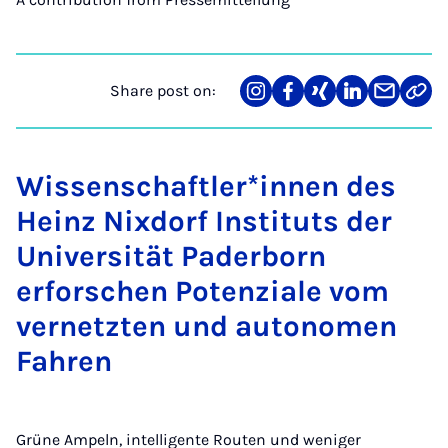
Share post on:
Share
Teilen
Teilen
Teilen
Teilen
Link
on
auf
auf
auf
über
kopi
Instagram
Facebook
Xing
LinkedIn
E-
Mail
Wissenschaftler*innen des
Heinz Nixdorf Instituts der
Universität Paderborn
erforschen Potenziale vom
vernetzten und autonomen
Fahren
Grüne Ampeln, intelligente Routen und weniger