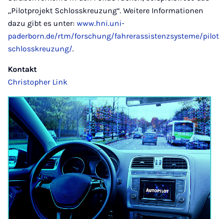
„Pilotprojekt Schlosskreuzung“. Weitere Informationen
dazu gibt es unter:
www.hni.uni-
paderborn.de/rtm/forschung/fahrerassistenzsysteme/pilot
schlosskreuzung/
.
Kontakt
Christopher Link