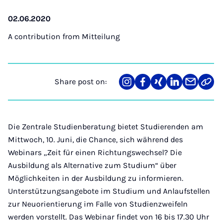
02.06.2020
A contribution from
Mitteilung
Share post on:
Share
Teilen
Teilen
Teilen
Teilen
Link
on
auf
auf
auf
über
kopi
Instagram
Facebook
Xing
LinkedIn
E-
Mail
Die Zentrale Studienberatung bietet Studierenden am
Mittwoch, 10. Juni, die Chance, sich während des
Webinars „Zeit für einen Richtungswechsel? Die
Ausbildung als Alternative zum Studium“ über
Möglichkeiten in der Ausbildung zu informieren.
Unterstützungsangebote im Studium und Anlaufstellen
zur Neuorientierung im Falle von Studienzweifeln
werden vorstellt. Das Webinar findet von 16 bis 17.30 Uhr