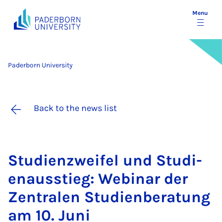
Menu
Paderborn University
Back to the news list
Stud­i­en­z­weifel und Stud­i­
enaus­stieg: We­bin­ar der
Zen­t­ralen Stud­i­en­ber­a­tung
am 10. Juni