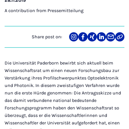
28.11.2019
A contribution from
Pressemitteilung
Share post on:
Share
Teilen
Teilen
Teilen
Teilen
Link
on
auf
auf
auf
über
kopi
Instagram
Facebook
Xing
LinkedIn
E-
Mail
Die Universität Paderborn bewirbt sich aktuell beim
Wissenschaftsrat um einen neuen Forschungsbau zur
Verstärkung ihres Profilschwerpunktes Optoelektronik
und Photonik. In diesem zweistufigen Verfahren wurde
nun die erste Hürde genommen: Die Antragsskizze und
das damit verbundene national bedeutende
Forschungsprogramm haben den Wissenschaftsrat so
überzeugt, dass er die Wissenschaftlerinnen und
Wissenschaftler der Universität aufgefordert hat, einen