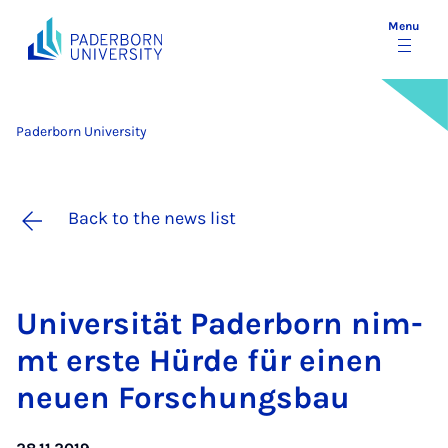
Menu
Paderborn University
Back to the news list
Uni­versität Pader­born nim­
mt er­ste Hürde für ein­en
neuen Forschungs­bau