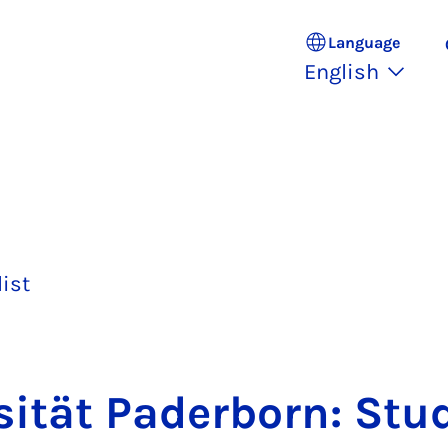
Language
English
list
sität Pader­born: Stu­