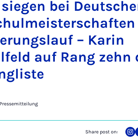
 sie­gen bei Deutsch
chul­meister­schaften
ier­ung­slauf – Karin
feld auf Rang zehn 
ng­liste
Pressemitteilung
Share post on:
Sha