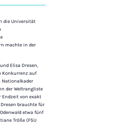
auf
auf
auf
über
kopieren
tagram
Facebook
Xing
LinkedIn
E-
Mail
 die Universität
n
ie
rn machte in der
und Elisa Dresen,
ie Konkurrenz auf
n Nationalkader
hn der Weltrangliste
er Endzeit von exakt
 Dresen brauchte für
 Odenwald etwa fünf
stiane Tröße (FSU