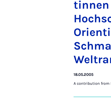
tinnen
Hoch­s
Ori­ent
Schmal
Wel­tra
18.05.2005
A contribution from