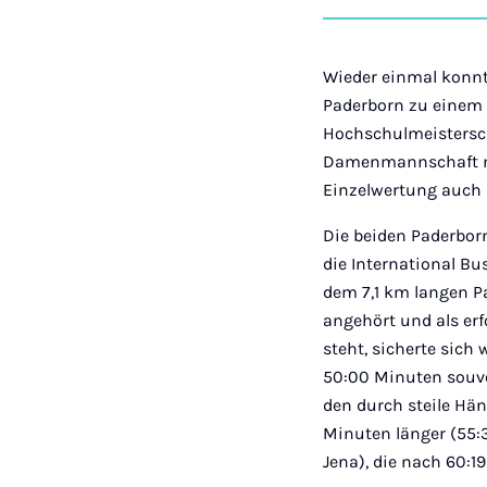
Wieder einmal konnte
Paderborn zu einem 
Hochschulmeistersch
Damenmannschaft nic
Einzelwertung auch d
Die beiden Paderbor
die International Bu
dem 7,1 km langen P
angehört und als erf
steht, sicherte sich 
50:00 Minuten souver
den durch steile Hä
Minuten länger (55:
Jena), die nach 60:19