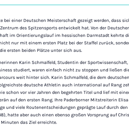
on
Ins
 bei einer Deutschen Meisterschaft gezeigt werden, dass sich
Zentrum des Spitzensports entwickelt hat. Von der Deutsche
aft im Orientierungslauf im hessischen Darmstadt kehrte d
ht nur mit einem ersten Platz bei der Staffel zurück, sonde
ie ersten beiden Plätze unter sich aus.
nerinnen Karin Schmalfeld, Studentin der Sportwissenschaft, 
siness studiert, waren einfach nicht zu stoppen und ließen d
arcours weit hinter sich. Karin Schmalfeld, die dem deutsche
olgreichste deutsche Athletin auch international auf Rang ze
wie schon vor vier Jahren den begehrten Titel und lief mit ein
än auf den ersten Rang. Ihre Paderborner Mitstreiterin Elisa
nge und viele Routenentscheidungen geprägte Lauf durch den
38), hatte aber auch einen ebenso großen Vorsprung auf Chri
 Minuten das Ziel erreichte.