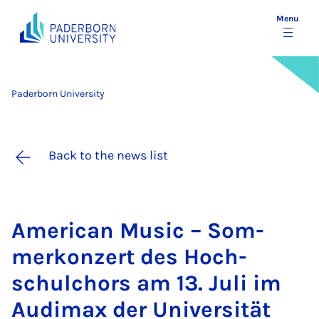
Menu
Paderborn University
Back to the news list
Amer­ic­an Mu­sic – Som­
merkonzert des Hoch­
schulchors am 13. Ju­li im
Audimax der Uni­versität