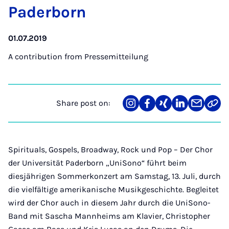
Pader­born
01.07.2019
A contribution from
Pressemitteilung
Share post on:
Share
Teilen
Teilen
Teilen
Teilen
Link
on
auf
auf
auf
über
kopi
Instagram
Facebook
Xing
LinkedIn
E-
Mail
Spirituals, Gospels, Broadway, Rock und Pop – Der Chor
der Universität Paderborn „UniSono“ führt beim
diesjährigen Sommerkonzert am Samstag, 13. Juli, durch
die vielfältige amerikanische Musikgeschichte. Begleitet
wird der Chor auch in diesem Jahr durch die UniSono-
Band mit Sascha Mannheims am Klavier, Christopher