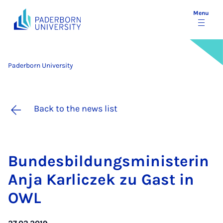
Menu
Paderborn University
Back to the news list
Bundes­b­ildungs­min­is­ter­in
Anja Kar­liczek zu Gast in
OWL