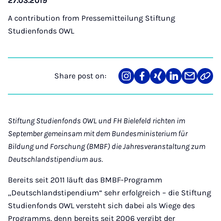
27.03.2019
A contribution from
Pressemitteilung Stiftung
Studienfonds OWL
Share post on:
Share
Teilen
Teilen
Teilen
Teilen
Link
on
auf
auf
auf
über
kopi
Instagram
Facebook
Xing
LinkedIn
E-
Mail
Stiftung Studienfonds OWL und FH Bielefeld richten im
September gemeinsam mit dem Bundesministerium für
Bildung und Forschung (BMBF) die Jahresveranstaltung zum
Deutschlandstipendium aus.
Bereits seit 2011 läuft das BMBF-Programm
„Deutschlandstipendium“ sehr erfolgreich – die Stiftung
Studienfonds OWL versteht sich dabei als Wiege des
Programms, denn bereits seit 2006 vergibt der