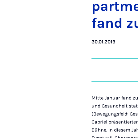
part­m
fand z
30.01.2019
Mitte Januar fand z
und Gesundheit sta
(Bewegungsfeld: Gest
Gabriel präsentierte
Bühne. In diesem Ja
Event teil. Choreog