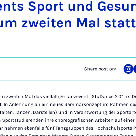
ents Sport und Ge­sun
um zweiten Mal stat
Share post on:
Sha
on
Ins
um zweiten Mal das vielfältige Tanzevent „StuDance 2.0“ im 
tt. In Anlehnung an ein neues Seminarkonzept im Rahmen d
alten, Tanzen, Darstellen) und in Verantwortung der Sportar
n Sportstudierenden ihre choreografischen Arbeiten auf einer 
hr nahmen ebenfalls fünf Tanzgruppen des Hochschulsports 
rafien aus den Bereichen Modern Dance, Contemporary, Tango,