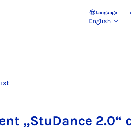
Language
English
list
vent „StuDance 2.0“ 