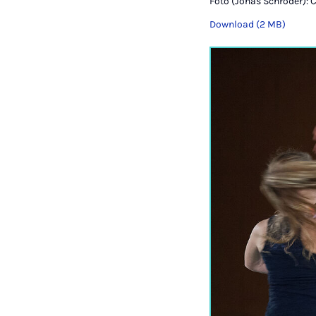
Foto (Jonas Schröder): 
Download (2 MB)