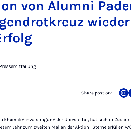
­tion von Alumni Pade
­gendrotkreuz wieder
r­folg
Pressemitteilung
Share post on:
Sha
on
Ins
ie Ehemaligenvereinigung der Universität, hat sich in Zusa
esem Jahr zum zweiten Mal an der Aktion „Sterne erfüllen Wü