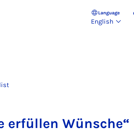
Language
English
list
 er­fül­len Wün­sche“