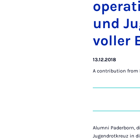
op­er­a
und Ju
voller E
13.12.2018
A contribution from
Alumni Paderborn, d
Jugendrotkreuz in di