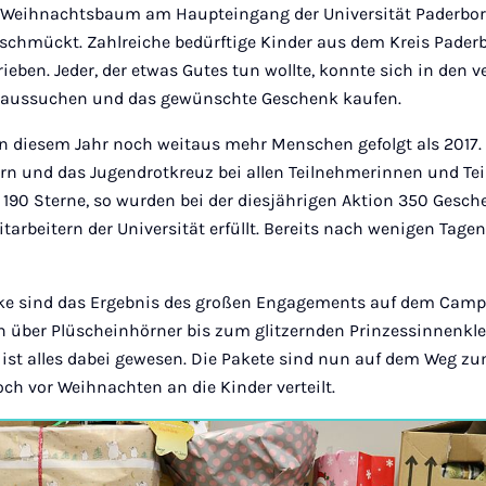
le Weihnachtsbaum am Haupteingang der Universität Paderbor
schmückt. Zahlreiche bedürftige Kinder aus dem Kreis Pader
eben. Jeder, der etwas Gutes tun wollte, konnte sich in den 
 aussuchen und das gewünschte Geschenk kaufen.
in diesem Jahr noch weitaus mehr Menschen gefolgt als 2017
rn und das Jugendrotkreuz bei allen Teilnehmerinnen und Te
h 190 Sterne, so wurden bei der diesjährigen Aktion 350 Ges
arbeitern der Universität erfüllt. Bereits nach wenigen Tagen
nke sind das Ergebnis des großen Engagements auf dem Camp
über Plüscheinhörner bis zum glitzernden Prinzessinnenkle
st alles dabei gewesen. Die Pakete sind nun auf dem Weg z
ch vor Weihnachten an die Kinder verteilt.