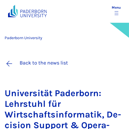
Menu
Paderborn University
Back to the news list
Uni­versität Pader­born:
Lehr­stuhl für
Wirtschaftsin­form­atik, De­
cision Sup­port & Op­er­a­