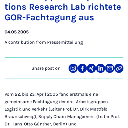
tions Re­search Lab richtete
GOR-Facht­a­gung aus
04.05.2005
A contribution from
Pressemitteilung
Share post on:
Share
Teilen
Teilen
Teilen
Teilen
Link
on
auf
auf
auf
über
kopi
Instagram
Facebook
Xing
LinkedIn
E-
Mail
Vom 22. bis 23. April 2005 fand erstmals eine
gemeinsame Fachtagung der drei Arbeitsgruppen
Logistik und Verkehr (Leiter Prof. Dr. Dirk Mattfeld,
Braunschweig), Supply Chain Management (Leiter Prof.
Dr. Hans-Otto Günther, Berlin) und