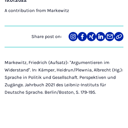
19.01.2022
A contribution from
Markewitz
Share post on:
Share
Teilen
Teilen
Teilen
Teilen
Link
on
auf
auf
auf
über
kopi
Instagram
Facebook
Xing
LinkedIn
E-
Mail
Markewitz, Friedrich (Aufsatz): "Argumentieren im
Widerstand". In: Kämper, Heidrun/Plewnia, Albrecht (Hg.):
Sprache in Politik und Gesellschaft. Perspektiven und
Zugänge. Jahrbuch 2021 des Leibniz-Instituts für
Deutsche Sprache. Berlin/Boston, S. 179-195.