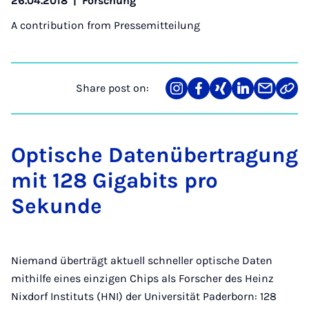
26.04.2018
|
Forschung
A contribution from
Pressemitteilung
Share post on:
Share
Teilen
Teilen
Teilen
Teilen
Link
on
auf
auf
auf
über
kopi
Instagram
Facebook
Xing
LinkedIn
E-
Mail
Optische Datenübertragung
mit 128 Gigabits pro
Sekunde
Niemand überträgt aktuell schneller optische Daten
mithilfe eines einzigen Chips als Forscher des Heinz
Nixdorf Instituts (HNI) der Universität Paderborn: 128