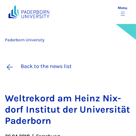
Menu
Paderborn University
Back to the news list
Wel­trekord am Heinz Nix­
dorf In­sti­tut der Uni­versität
Pader­born