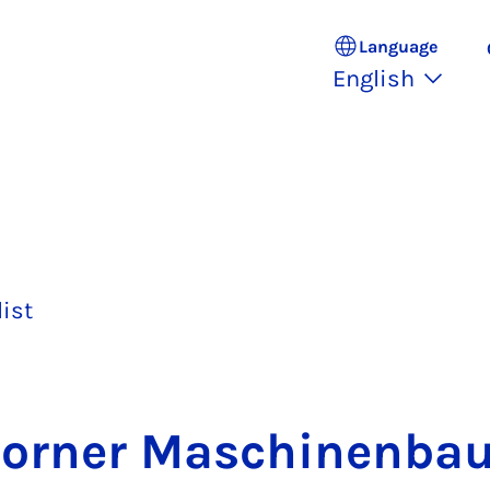
Language
English
list
borner Maschinen­bau