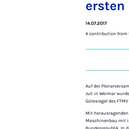
er­sten
14.07.2017
A contribution from
Auf der Plenarversa
Juli in Weimar wurd
Gütesiegel des FTMV
Mit herausragenden 
Maschinenbau mit in
Bundesrepublik. In d