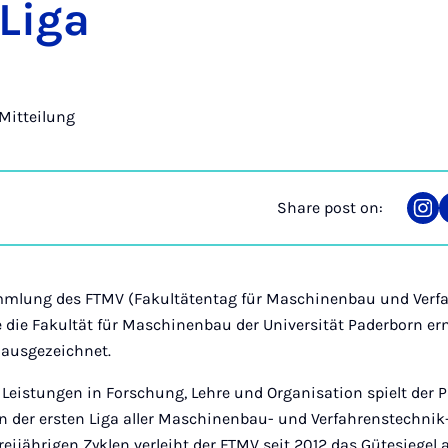
 Liga
Mitteilung
Share post on:
Sha
on
Ins
mmlung des FTMV (Fakultätentag für Maschinenbau und Verfa
e die Fakultät für Maschinenbau der Universität Paderborn e
 ausgezeichnet.
Leistungen in Forschung, Lehre und Organisation spielt der 
 der ersten Liga aller Maschinenbau- und Verfahrenstechnik-
reijährigen Zyklen verleiht der FTMV seit 2012 das Gütesiegel