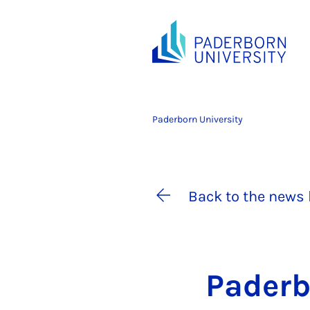
Paderborn University
Back to the news 
Pader­