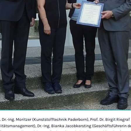
of. Dr.-Ing. Moritzer (Kunststofftechnik Paderborn), Prof. Dr. Birgit Riegra
itätsmanagement), Dr.-Ing. Bianka Jacobkersting (Geschäftsführerin de