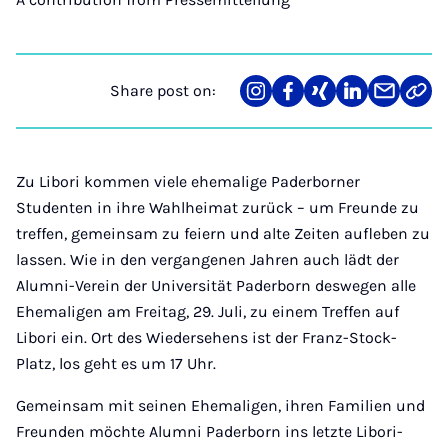
Share post on:
Share
Teilen
Teilen
Teilen
Teilen
Link
on
auf
auf
auf
über
kopi
Instagram
Facebook
Xing
LinkedIn
E-
Mail
Zu Libori kommen viele ehemalige Paderborner
Studenten in ihre Wahlheimat zurück – um Freunde zu
treffen, gemeinsam zu feiern und alte Zeiten aufleben zu
lassen. Wie in den vergangenen Jahren auch lädt der
Alumni-Verein der Universität Paderborn deswegen alle
Ehemaligen am Freitag, 29. Juli, zu einem Treffen auf
Libori ein. Ort des Wiedersehens ist der Franz-Stock-
Platz, los geht es um 17 Uhr.
Gemeinsam mit seinen Ehemaligen, ihren Familien und
Freunden möchte Alumni Paderborn ins letzte Libori-