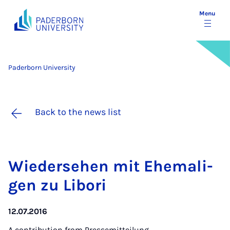
Menu
Paderborn University
Back to the news list
Wieder­se­hen mit Ehem­a­li­
gen zu Li­bori
12.07.2016
A contribution from
Pressemitteilung