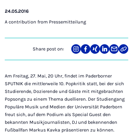
24.05.2016
A contribution from
Pressemitteilung
Share post on:
Share
Teilen
Teilen
Teilen
Teilen
Link
on
auf
auf
auf
über
kopi
Instagram
Facebook
Xing
LinkedIn
E-
Mail
Am Freitag, 27. Mai, 20 Uhr, findet im Paderborner
SPUTNIK die mittlerweile 10. Popkritik statt, bei der sich
Studierende, Dozierende und Gäste mit mitgebrachten
Popsongs zu einem Thema duellieren. Der Studiengang
Populäre Musik und Medien der Universität Paderborn
freut sich, auf dem Podium als Special Guest den
bekannten Musikjournalisten, DJ und bekennenden
Fußballfan Markus Kavka präsentieren zu können.