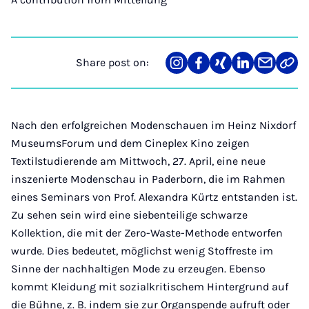
Share post on:
Share
Teilen
Teilen
Teilen
Teilen
Link
on
auf
auf
auf
über
kopi
Instagram
Facebook
Xing
LinkedIn
E-
Mail
Nach den erfolgreichen Modenschauen im Heinz Nixdorf
MuseumsForum und dem Cineplex Kino zeigen
Textilstudierende am Mittwoch, 27. April, eine neue
inszenierte Modenschau in Paderborn, die im Rahmen
eines Seminars von Prof. Alexandra Kürtz entstanden ist.
Zu sehen sein wird eine siebenteilige schwarze
Kollektion, die mit der Zero-Waste-Methode entworfen
wurde. Dies bedeutet, möglichst wenig Stoffreste im
Sinne der nachhaltigen Mode zu erzeugen. Ebenso
kommt Kleidung mit sozialkritischem Hintergrund auf
die Bühne, z. B. indem sie zur Organspende aufruft oder