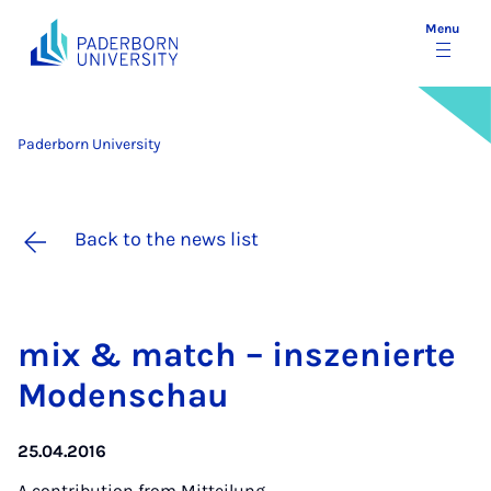
Menu
Paderborn University
Back to the news list
mix & match – in­szen­ierte
Mod­enschau
25.04.2016
A contribution from
Mitteilung