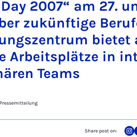
 Day 2007“ am 27. u
ber zukün­ftige Beruf
ng­szen­trum bi­etet 
e Arbeit­s­plätze in in­
linären Teams
Pressemitteilung
Share post on:
Sha