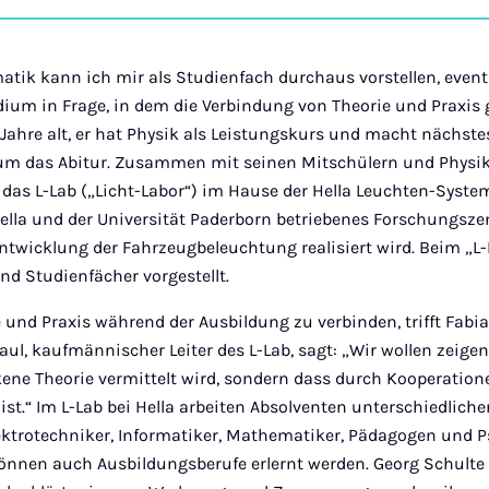
on
Ins
tik kann ich mir als Studienfach durchaus vorstellen, even
ium in Frage, in dem die Verbindung von Theorie und Praxis g
 Jahre alt, er hat Physik als Leistungskurs und macht nächst
 das Abitur. Zusammen mit seinen Mitschülern und Physik
r das L-Lab („Licht-Labor“) im Hause der Hella Leuchten-Syst
 Hella und der Universität Paderborn betriebenes Forschungsz
ntwicklung der Fahrzeugbeleuchtung realisiert wird. Beim „L
d Studienfächer vorgestellt.
e und Praxis während der Ausbildung zu verbinden, trifft Fab
aul, kaufmännischer Leiter des L-Lab, sagt: „Wir wollen zeigen
ene Theorie vermittelt wird, sondern dass durch Kooperation
ist.“ Im L-Lab bei Hella arbeiten Absolventen unterschiedliche
ktrotechniker, Informatiker, Mathematiker, Pädagogen und Ps
nnen auch Ausbildungsberufe erlernt werden. Georg Schulte 