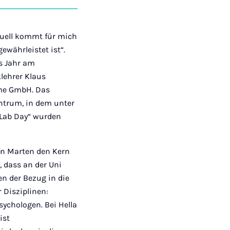
auf
auf
auf
über
kopieren
tagram
Facebook
Xing
LinkedIn
E-
Mail
tuell kommt für mich
ewährleistet ist“.
es Jahr am
lehrer Klaus
eme GmbH. Das
entrum, in dem unter
-Lab Day“ wurden
ian Marten den Kern
, dass an der Uni
en der Bezug in die
r Disziplinen:
ychologen. Bei Hella
ist