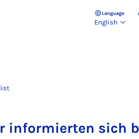
Language
English
list
 in­formier­ten sich 