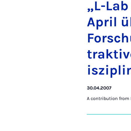
„L-Lab
April ü
Forschu
trakt­iv
iszip­
30.04.2007
A contribution from