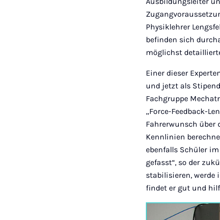
Ausbildungsleiter u
Zugangvoraussetzung
Physiklehrer Lengsfe
befinden sich durcha
möglichst detaillie
Einer dieser Experte
und jetzt als Stipen
Fachgruppe Mechatro
„Force-Feedback-Len
Fahrerwunsch über d
Kennlinien berechne
ebenfalls Schüler im
gefasst“, so der zuk
stabilisieren, werde
findet er gut und hi