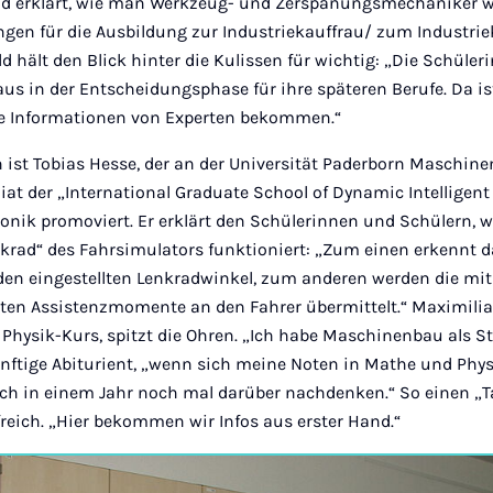
nd erklärt, wie man Werkzeug- und Zerspanungsmechaniker wi
en für die Ausbildung zur Industriekauffrau/ zum Industri
ld hält den Blick hinter die Kulissen für wichtig: „Die Schüle
us in der Entscheidungsphase für ihre späteren Berufe. Da is
rte Informationen von Experten bekommen.“
n ist Tobias Hesse, der an der Universität Paderborn Maschine
diat der „International Graduate School of Dynamic Intelligent
nik promoviert. Er erklärt den Schülerinnen und Schülern, 
krad“ des Fahrsimulators funktioniert: „Zum einen erkennt 
en eingestellten Lenkradwinkel, zum anderen werden die mit 
ten Assistenzmomente an den Fahrer übermittelt.“ Maximilian
 Physik-Kurs, spitzt die Ohren. „Ich habe Maschinenbau als S
ünftige Abiturient, „wenn sich meine Noten in Mathe und Phys
 ich in einem Jahr noch mal darüber nachdenken.“ So einen „T
lfreich. „Hier bekommen wir Infos aus erster Hand.“