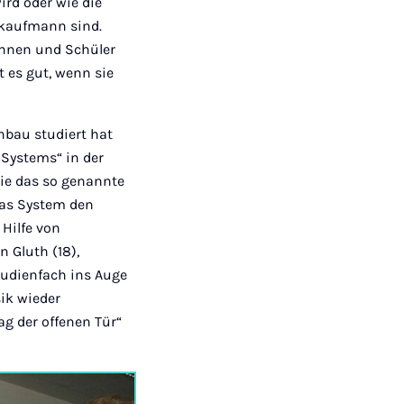
rd oder wie die
ekaufmann sind.
rinnen und Schüler
t es gut, wenn sie
nbau studiert hat
 Systems“ in der
wie das so genannte
das System den
Hilfe von
 Gluth (18),
tudienfach ins Auge
ik wieder
ag der offenen Tür“