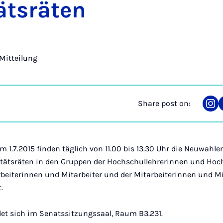
ät­s­räten
Mitteilung
Share post on:
Sha
on
Ins
m 1.7.2015 finden täglich von 11.00 bis 13.30 Uhr die Neuwahl
tätsräten in den Gruppen der Hochschullehrerinnen und Hoch
eiterinnen und Mitarbeiter und der Mitarbeiterinnen und Mit
.
det sich im Senatssitzungssaal, Raum B3.231.