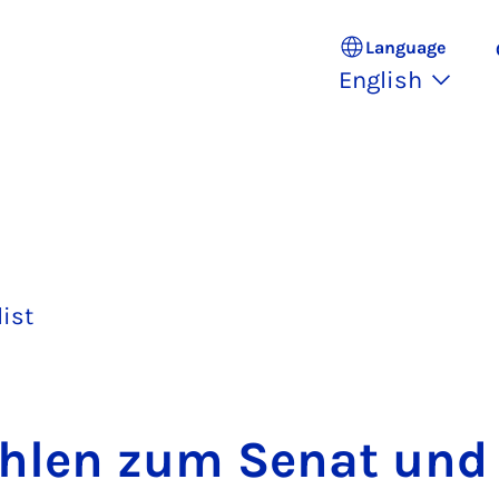
Language
English
list
­len zum Sen­at und