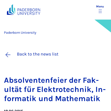
Menu
Paderborn University
Back to the news list
Ab­solven­ten­fei­er der Fak­
ultät für Elektro­tech­nik, In­
form­atik und Math­em­atik