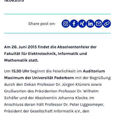
18.06.2015
Share post on:
Share
Teilen
Teilen
Teilen
Teilen
Link
on
auf
auf
auf
über
kopi
Instagram
Facebook
Xing
LinkedIn
E-
Mail
Am 26. Juni 2015 findet die Absolventenfeier der
Fakultät für Elektrotechnik, Informatik und
Mathematik statt.
Um
15.30 Uhr
beginnt die Feierlichkeit im
Auditorium
Maximum der Universität Paderborn
mit der Begrüßung
durch den Dekan Professor Dr. Jürgen Klüners sowie
Grußworten des Präsidenten Professor Dr. Wilhelm
Schäfer und der Absolventin Johanna Klocke. Im
Anschluss daran hält Professor Dr. Peter Liggesmeyer,
Präsident der Gesellschaft Informatik e.V., den